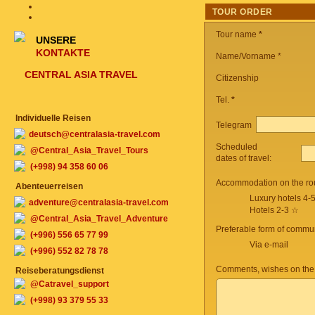
TOUR ORDER
Tour name
*
UNSERE
KONTAKTE
Name/Vorname *
CENTRAL ASIA TRAVEL
Citizenship
Tel.
*
Individuelle Reisen
Telegram
deutsch@centralasia-travel.com
Scheduled
@Central_Asia_Travel_Tours
dates of travel:
(+998) 94 358 60 06
Accommodation on the ro
Abenteuerreisen
Luxury hotels 4-
adventure@centralasia-travel.com
Hotels 2-3 ☆
@Central_Asia_Travel_Adventure
Preferable form of commun
(+996) 556 65 77 99
Via e-mail
(+996) 552 82 78 78
Comments, wishes on the
Reiseberatungsdienst
@Catravel_support
(+998) 93 379 55 33