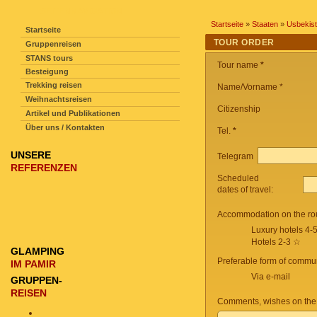
SEITENNAVIGATION
Startseite
»
Staaten
»
Usbekis
Startseite
TOUR ORDER
Gruppenreisen
STANS tours
Tour name
*
Besteigung
Trekking reisen
Name/Vorname *
Weihnachtsreisen
Citizenship
Artikel und Publikationen
Über uns / Kontakten
Tel.
*
UNSERE
Telegram
REFERENZEN
Scheduled
dates of travel:
Accommodation on the ro
Luxury hotels 4-
Hotels 2-3 ☆
GLAMPING
Preferable form of commun
IM PAMIR
Via e-mail
GRUPPEN-
REISEN
Comments, wishes on the