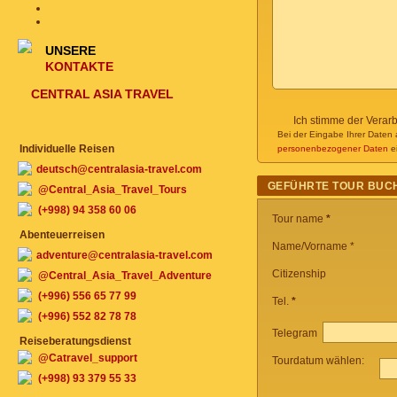
UNSERE
KONTAKTE
CENTRAL ASIA TRAVEL
Ich stimme der Verar
Bei der Eingabe Ihrer Daten 
Individuelle Reisen
personenbezogener Daten
ei
deutsch@centralasia-travel.com
GEFÜHRTE TOUR BUC
@Central_Asia_Travel_Tours
(+998) 94 358 60 06
Tour name
*
Abenteuerreisen
Name/Vorname *
adventure@centralasia-travel.com
Citizenship
@Central_Asia_Travel_Adventure
(+996) 556 65 77 99
Tel.
*
(+996) 552 82 78 78
Telegram
Reiseberatungsdienst
@Catravel_support
Tourdatum wählen:
(+998) 93 379 55 33