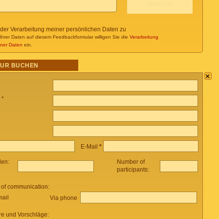
 der Verarbeitung meiner persönlichen Daten zu
Ihrer Daten auf diesem Feedbackformular willigen Sie die
Verarbeitung
ner Daten
ein.
OUR BUCHEN
×
 *
E-Mail
*
len:
Number of
participants:
 of communication:
mail
Via phone
e und Vorschläge: