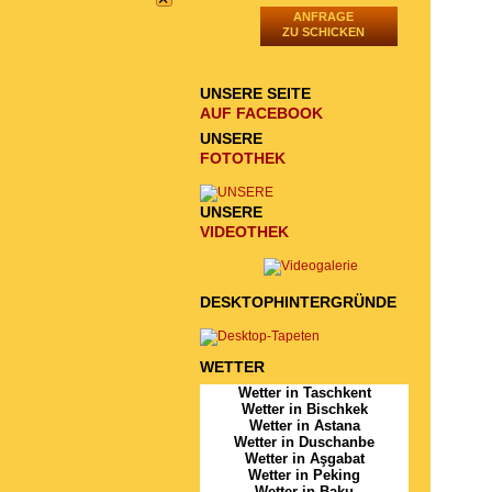
ANFRAGE
ZU SCHICKEN
UNSERE SEITE
AUF FACEBOOK
UNSERE
FOTOTHEK
UNSERE
VIDEOTHEK
DESKTOPHINTERGRÜNDE
WETTER
Wetter in Taschkent
Wetter in Bischkek
Wetter in Astana
Wetter in Duschanbe
Wetter in Aşgabat
Wetter in Peking
Wetter in Baku