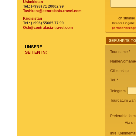
Usbekistan
Tel.: (+998) 71 20002 99
Tashkent@centralasia-travel.com
Ich stimme
Kirgisistan
Tel.: (+996) 55665 77 99
Bei der Eingabe 
Osh@centralasia-travel.com
personenbezoge
GEFÜHRTE T
UNSERE
SEITEN IN:
Tour name
*
Name/Vorname
Citizenship
Tel.
*
Telegram
Tourdatum wäh
Preferable form
Via e-
Ihre Kommentar