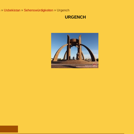
n
»
Usbekistan
»
Sehenswürdigkeiten
» Urgench
URGENCH