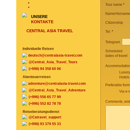
Tour name
*
Name/Vorname
UNSERE
KONTAKTE
Citizenship
CENTRAL ASIA TRAVEL
Tel.
*
Telegram
Individuelle Reisen
Scheduled
deutsch@centralasia-travel.com
dates of travel:
@Central_Asia_Travel_Tours
Accommodation 
(+998) 94 358 60 06
Luxury
Abenteuerreisen
Hotels
adventure@centralasia-travel.com
Preferable form
@Central_Asia_Travel_Adventure
Via e-
(+996) 556 65 77 99
Comments, wish
(+996) 552 82 78 78
Reiseberatungsdienst
@Catravel_support
(+998) 93 379 55 33