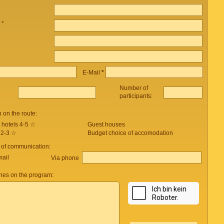
 *
E-Mail
*
Number of
participants:
on the route:
 hotels 4-5 ☆
Guest houses
 2-3 ☆
Budget choice of accomodation
 of communication:
mail
Via phone
es on the program: