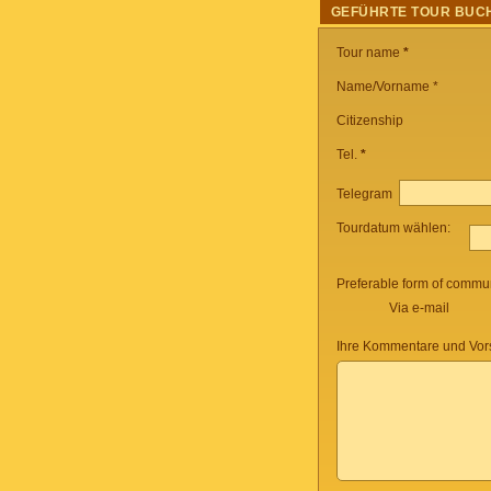
GEFÜHRTE TOUR BUC
Tour name
*
Name/Vorname *
Citizenship
Tel.
*
Telegram
Tourdatum wählen:
Preferable form of commun
Via e-mail
Ihre Kommentare und Vor