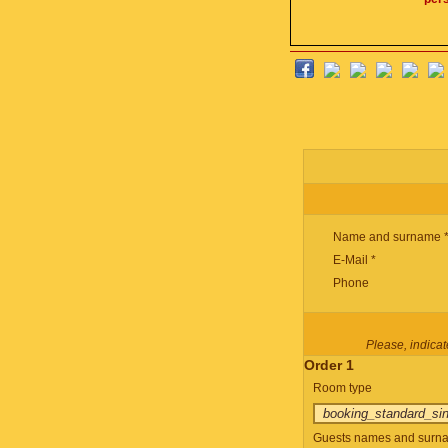
Name and surname 
E-Mail *
Phone
Please, indicate
Order 1
Room type
Guests names and surnam