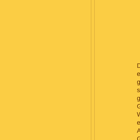
D
e
g
g
e