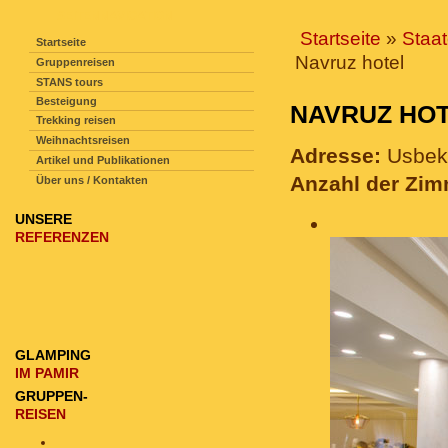
SEITENNAVIGATION
Startseite
»
Staa
Startseite
Navruz hotel
Gruppenreisen
STANS tours
Besteigung
NAVRUZ H
Trekking reisen
Weihnachtsreisen
Adresse:
Usbeki
Artikel und Publikationen
Anzahl der Zi
Über uns / Kontakten
UNSERE
REFERENZEN
GLAMPING
IM PAMIR
GRUPPEN-
REISEN