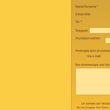
Name/Vorname *
Citizenship
Tel.
*
Telegram
Tourdatum wählen:
Preferable form of commun
Via e-mail
Ihre Kommentare und Vor
Ich stimme der Verar
Bei der Eingabe Ihrer Daten 