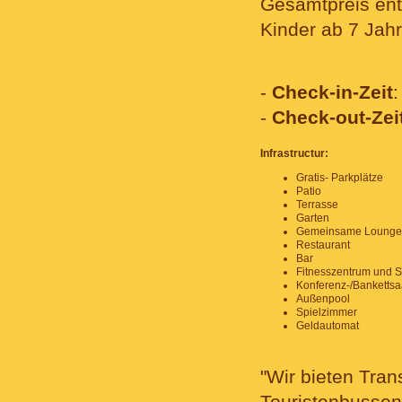
Gesamtpreis ent
Kinder ab 7 Jah
-
Check-in-Zeit
:
-
Check-out-Zei
Infrastructur:
Gratis- Parkplätze
Patio
Terrasse
Garten
Gemeinsame Lounge
Restaurant
Bar
Fitnesszentrum und 
Konferenz-/Bankettsa
Außenpool
Spielzimmer
Geldautomat
"Wir bieten Tra
Touristenbussen)