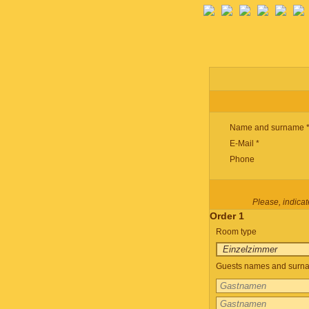
Name and surname 
E-Mail *
Phone
Please, indicate
Order 1
Room type
Guests names and surnam