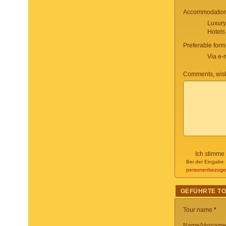
Accommodation 
Luxury
Hotels
Preferable form
Via e-
Comments, wish
Ich stimme
Bei der Eingabe 
personenbezoge
GEFÜHRTE T
Tour name
*
Name/Vorname