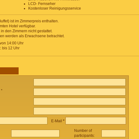
LCD- Fernseher
Kostenloser Reinigungsservice
uffet) ist im Zimmerpreis enthalten.
amten Hotel verfügbar.
in den Zimmern nicht gestattet.
ren werden als Erwachsene betrachtet.
 von 14:00 Uhr
t
: bis 12 Uhr
 *
E-Mail
*
Number of
participants: