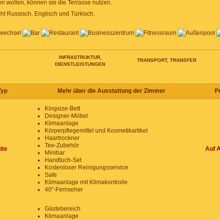
wollen, können sie die Terrasse nutzen.
ht Russisch, Englisch und Türkisch.
NZAHL DER
INFRASTRUKTUR,
TRANSPORT, TRANSFER
NEN
DIENSTLEISTUNGEN
Typ
Mehr über die Ausstattung der Zimmer
P
Kingsize-Bett
Designer-Möbel
Klimaanlage
Körperpflegemittel und Kosmetikartikel
Haartrockner
Tee-Zubehör
ite
Auf 
Minibar
Handtuch-Set
Kostenloser Reinigungsservice
Safe
Klimaanlage mit Klimakontrolle
40"-Fernseher
Gästebereich
Klimaanlage