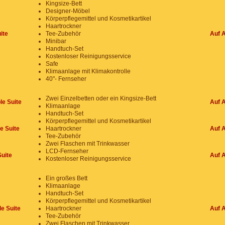
Kingsize-Bett
Designer-Möbel
Körperpflegemittel und Kosmetikartikel
Haartrockner
ite
Tee-Zubehör
Auf 
Minibar
Handtuch-Set
Kostenloser Reinigungsservice
Safe
Klimaanlage mit Klimakontrolle
40"- Fernseher
Zwei Einzelbetten oder ein Kingsize-Bett
le Suite
Auf 
Klimaanlage
Handtuch-Set
Körperpflegemittel und Kosmetikartikel
e Suite
Haartrockner
Auf 
Tee-Zubehör
Zwei Flaschen mit Trinkwasser
LCD-Fernseher
uite
Auf 
Kostenloser Reinigungsservice
Ein großes Bett
Klimaanlage
Handtuch-Set
Körperpflegemittel und Kosmetikartikel
le Suite
Haartrockner
Auf 
Tee-Zubehör
Zwei Flaschen mit Trinkwasser