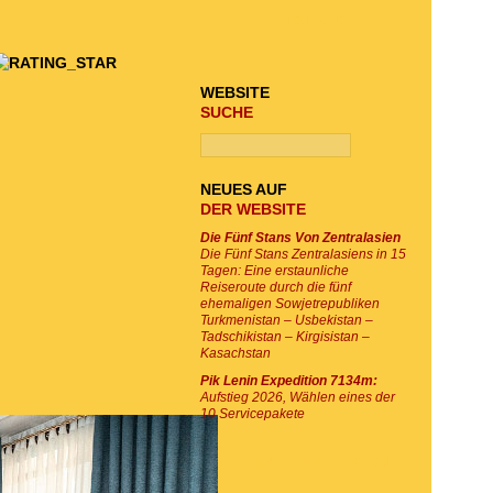
TOUR-SUCHE
WEBSITE
SUCHE
NEUES AUF
DER WEBSITE
Die Fünf Stans Von Zentralasien
Die Fünf Stans Zentralasiens in 15
Tagen: Eine erstaunliche
Reiseroute durch die fünf
ehemaligen Sowjetrepubliken
Turkmenistan – Usbekistan –
Tadschikistan – Kirgisistan –
Kasachstan
Pik Lenin Expedition 7134m:
Aufstieg 2026, Wählen eines der
10 Servicepakete
E-MAIL SUBSKRIPTION