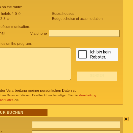
on the route:
 hotels 4-5 ☆
Guest houses
 2-3 ☆
Budget choice of accomodation
 of communication:
mail
Via phone
es on the program:
 der Verarbeitung meiner persönlichen Daten zu
Ihrer Daten auf diesem Feedbackformular willigen Sie die
Verarbeitung
ner Daten
ein.
OUR BUCHEN
×
 *