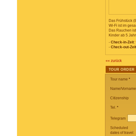
Das Frühstück (B
Wi-Fi ist im ges
Das Rauchen ist 
Kinder ab 5 Jah
-
Check-in-Zeit
:
-
Check-out-Zei
«« zurück
TOUR ORDER
Tour name
*
Name/Vorname
Citizenship
Tel.
*
Telegram
Scheduled
dates of travel: