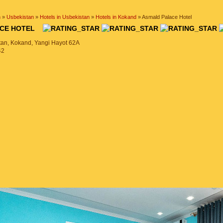
n
»
Usbekistan
»
Hotels in Usbekistan
»
Hotels in Kokand
» Asmald Palace Hotel
ACE HOTEL
tan, Kokand, Yangi Hayot 62A
42