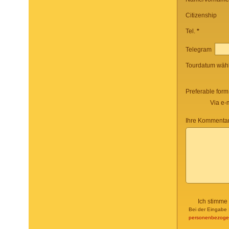
Citizenship
Tel.
*
Telegram
Tourdatum wäh
Preferable form
Via e-
Ihre Kommentar
Ich stimme
Bei der Eingabe 
personenbezoge