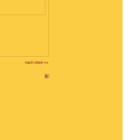
nach oben »»
×