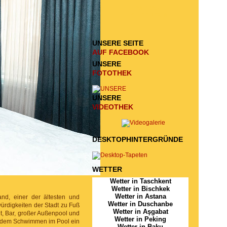
ANFRAGE
ZU SCHICKEN
UNSERE SEITE
AUF FACEBOOK
UNSERE
FOTOTHEK
UNSERE
VIDEOTHEK
DESKTOPHINTERGRÜNDE
WETTER
Wetter in Taschkent
Wetter in Bischkek
Wetter in Astana
nd, einer der ältesten und
Wetter in Duschanbe
ürdigkeiten der Stadt zu Fuß
Wetter in Aşgabat
t, Bar, großer Außenpool und
Wetter in Peking
ch dem Schwimmen im Pool ein
Wetter in Baku