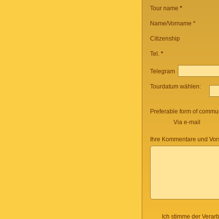
Tour name
*
Name/Vorname *
Citizenship
Tel.
*
Telegram
Tourdatum wählen:
Preferable form of commun
Via e-mail
Ihre Kommentare und Vor
Ich stimme der Verar