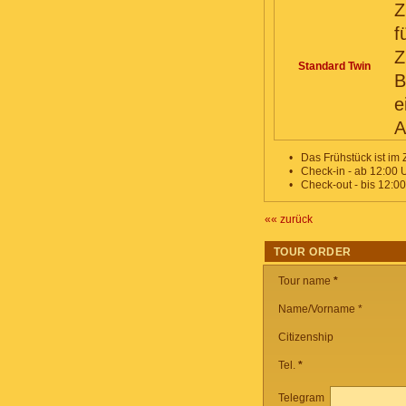
Z
f
Z
Standard Twin
B
e
A
•
Das Frühstück ist im 
•
Check-in - ab 12:00 U
•
Check-out - bis 12:00
«« zurück
TOUR ORDER
Tour name
*
Name/Vorname *
Citizenship
Tel.
*
Telegram