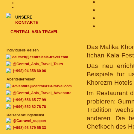
UNSERE
KONTAKTE
CENTRAL ASIA TRAVEL
Das Malika Khor
Individuelle Reisen
Itchan-Kala-Fes
deutsch@centralasia-travel.com
@Central_Asia_Travel_Tours
Das neu errich
(+998) 94 358 60 06
Beispiele für 
Abenteuerreisen
Khorezm Hotels i
adventure@centralasia-travel.com
Im Restaurant d
@Central_Asia_Travel_Adventure
(+996) 556 65 77 99
probieren: Gumm
(+996) 552 82 78 78
Tradition wech
Reiseberatungsdienst
anderen. Die b
@Catravel_support
Chefkoch des Hot
(+998) 93 379 55 33