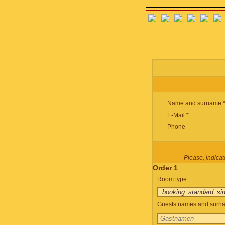
Name and surname 
E-Mail *
Phone
Please, indicate
Order 1
Room type
Guests names and surnam