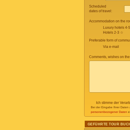
Scheduled
dates of travel:
Accommodation on the ro
Luxury hotels 4-
Hotels 2-3 ☆
Preferable form of commun
Via e-mail
Comments, wishes on the
Ich stimme der Verar
Bei der Eingabe Ihrer Daten 
personenbezogener Daten
ei
GEFÜHRTE TOUR BUC