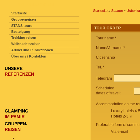
SEITENNAVIGATION
Startseite
»
Staaten
»
Usbekis
Startseite
Gruppenreisen
STANS tours
TOUR ORDER
Besteigung
Trekking reisen
Tour name
*
Weihnachtsreisen
Name/Vorname *
Artikel und Publikationen
Über uns / Kontakten
Citizenship
Tel.
*
UNSERE
REFERENZEN
Telegram
Scheduled
dates of travel:
Accommodation on the ro
GLAMPING
Luxury hotels 4-
IM PAMIR
Hotels 2-3 ☆
GRUPPEN-
Preferable form of commun
REISEN
Via e-mail