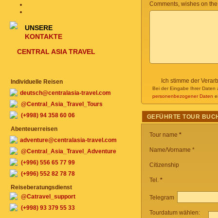
Comments, wishes on the
UNSERE
KONTAKTE
CENTRAL ASIA TRAVEL
Ich stimme der Verar
Individuelle Reisen
Bei der Eingabe Ihrer Daten 
deutsch@centralasia-travel.com
personenbezogener Daten
ei
@Central_Asia_Travel_Tours
(+998) 94 358 60 06
GEFÜHRTE TOUR BUC
Abenteuerreisen
Tour name
*
adventure@centralasia-travel.com
Name/Vorname *
@Central_Asia_Travel_Adventure
(+996) 556 65 77 99
Citizenship
(+996) 552 82 78 78
Tel.
*
Reiseberatungsdienst
@Catravel_support
Telegram
(+998) 93 379 55 33
Tourdatum wählen: