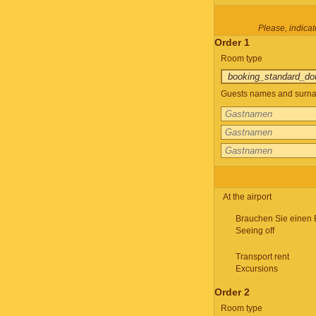
Please, indicate
Order 1
Room type
Guests names and surnam
At the airport
Brauchen Sie einen 
Seeing off
Transport rent
Excursions
Order 2
Room type