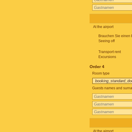
At the airport
Brauchen Sie einen 
Seeing off
Transport rent
Excursions
Order 4
Room type
Guests names and surnam
At the airport