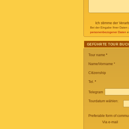
Ich stimme der Verar
Bei der Eingabe Ihrer Daten 
personenbezogener Daten
ei
GEFÜHRTE TOUR BUC
Tour name
*
Name/Vorname *
Citizenship
Tel.
*
Telegram
Tourdatum wählen:
Preferable form of commun
Via e-mail