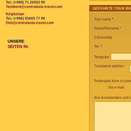
Tel.: (+998) 71 20002 99
Tashkent@centralasia-travel.com
GEFÜHRTE TOUR B
Kirgisistan
Tel.: (+996) 55665 77 99
Tour name
*
Osh@centralasia-travel.com
Name/Vorname *
Citizenship
UNSERE
SEITEN IN:
Tel.
*
Telegram
Tourdatum wählen:
Preferable form of com
Via e-mail
Ihre Kommentare und V