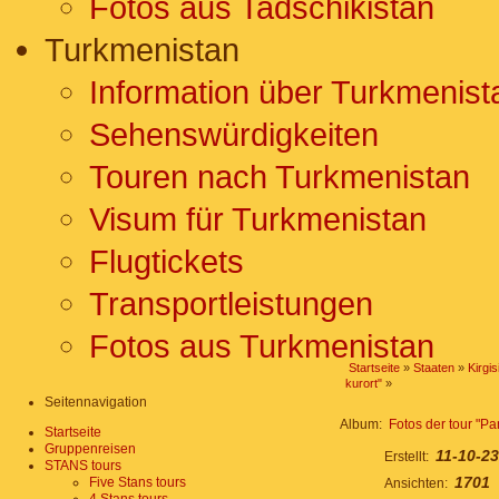
Fotos aus Tadschikistan
Turkmenistan
Information über Turkmenist
Sehenswürdigkeiten
Touren nach Turkmenistan
Visum für Turkmenistan
Flugtickets
Transportleistungen
Fotos aus Turkmenistan
Startseite
»
Staaten
»
Kirgis
kurort"
»
Seitennavigation
Album:
Fotos der tour "Pam
Startseite
Gruppenreisen
11-10-23
Erstellt:
STANS tours
1701
Five Stans tours
Ansichten: