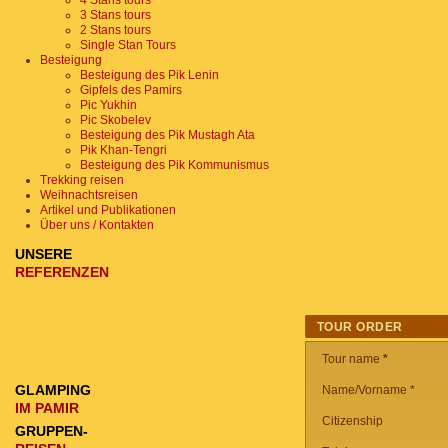
4 Stans tours
3 Stans tours
2 Stans tours
Single Stan Tours
Besteigung
Besteigung des Pik Lenin
Gipfels des Pamirs
Pic Yukhin
Pic Skobelev
Besteigung des Pik Mustagh Ata
Pik Khan-Tengri
Besteigung des Pik Kommunismus
Trekking reisen
Weihnachtsreisen
Artikel und Publikationen
Über uns / Kontakten
UNSERE
REFERENZEN
TOUR ORDER
Tour name
*
GLAMPING
Name/Vorname *
IM PAMIR
Citizenship
GRUPPEN-