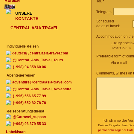
REISEN
Tel.
*
Telegram
UNSERE
KONTAKTE
Scheduled
dates of travel:
CENTRAL ASIA TRAVEL
Accommodation on the 
Luxury hotels
Individuelle Reisen
Hotels 2-3 ☆
deutsch@centralasia-travel.com
Preferable form of com
@Central_Asia_Travel_Tours
Via e-mail
(+998) 94 358 60 06
Comments, wishes on t
Abenteuerreisen
adventure@centralasia-travel.com
@Central_Asia_Travel_Adventure
(+996) 556 65 77 99
(+996) 552 82 78 78
Reiseberatungsdienst
@Catravel_support
Ich stimme der Ve
(+998) 93 379 55 33
Bei der Eingabe Ihrer Dat
personenbezogener Date
Usbekistan