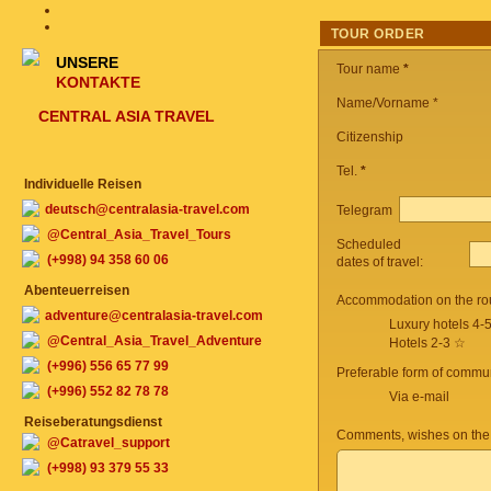
TOUR ORDER
UNSERE
Tour name
*
KONTAKTE
Name/Vorname *
CENTRAL ASIA TRAVEL
Citizenship
Tel.
*
Individuelle Reisen
deutsch@centralasia-travel.com
Telegram
@Central_Asia_Travel_Tours
Scheduled
(+998) 94 358 60 06
dates of travel:
Abenteuerreisen
Accommodation on the ro
adventure@centralasia-travel.com
Luxury hotels 4-
@Central_Asia_Travel_Adventure
Hotels 2-3 ☆
(+996) 556 65 77 99
Preferable form of commun
(+996) 552 82 78 78
Via e-mail
Reiseberatungsdienst
Comments, wishes on the
@Catravel_support
(+998) 93 379 55 33