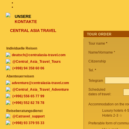
UNSERE
KONTAKTE
CENTRAL ASIA TRAVEL
TOUR ORDER
Tour name
*
Individuelle Reisen
Name/Vorname *
deutsch@centralasia-travel.com
Citizenship
@Central_Asia_Travel_Tours
(+998) 94 358 60 06
Tel.
*
Abenteuerreisen
Telegram
adventure@centralasia-travel.com
@Central_Asia_Travel_Adventure
Scheduled
dates of travel:
(+996) 556 65 77 99
(+996) 552 82 78 78
Accommodation on the ro
Luxury hotels 4-
Reiseberatungsdienst
Hotels 2-3 ☆
@Catravel_support
(+998) 93 379 55 33
Preferable form of commun