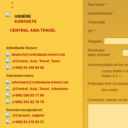
Tour name
*
Name/Vorname *
UNSERE
KONTAKTE
Citizenship
CENTRAL ASIA TRAVEL
Tel.
*
Telegram
Individuelle Reisen
Scheduled
deutsch@centralasia-travel.com
dates of travel:
@Central_Asia_Travel_Tours
Accommodation on the ro
(+998) 94 358 60 06
Luxury hotels 4-
Abenteuerreisen
Hotels 2-3 ☆
adventure@centralasia-travel.com
Preferable form of commun
@Central_Asia_Travel_Adventure
Via e-mail
(+996) 556 65 77 99
Comments, wishes on the
(+996) 552 82 78 78
Reiseberatungsdienst
@Catravel_support
(+998) 93 379 55 33