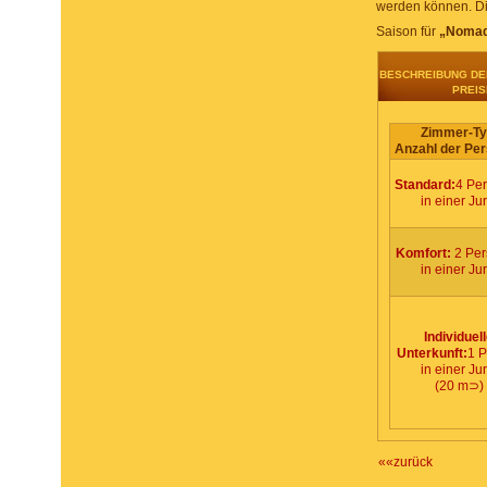
werden können. Die
Saison für
„Nomad
BESCHREIBUNG DE
PREIS
Zimmer-Ty
Anzahl der Pe
Standard:
4 Pe
in einer Jur
Komfort:
2 Per
in einer Jur
Individuel
Unterkunft:
1 
in einer Jur
(20 m⊃)
««zurück