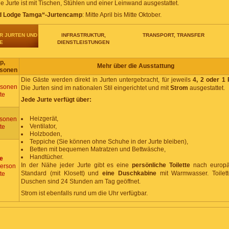
 Jurte ist mit Tischen, Stühlen und einer Leinwand ausgestattet.
 Lodge Tamga“-Jurtencamp
: Mitte April bis Mitte Oktober.
R JURTEN UND
INFRASTRUKTUR,
TRANSPORT, TRANSFER
E
DIENSTLEISTUNGEN
p,
Mehr über die Ausstattung
rsonen
Die Gäste werden direkt in Jurten untergebracht, für jeweils
4, 2 oder 1
rsonen
Die Jurten sind im nationalen Stil eingerichtet und mit
Strom
ausgestattet.
te
Jede Jurte verfügt über:
Heizgerät,
sonen
Ventilator,
te
Holzboden,
Teppiche (Sie können ohne Schuhe in der Jurte bleiben),
Betten mit bequemen Matratzen und Bettwäsche,
Handtücher.
le
In der Nähe jeder Jurte gibt es eine
persönliche Toilette
nach europä
Person
Standard (mit Klosett) und
eine Duschkabine
mit Warmwasser. Toilet
te
Duschen sind 24 Stunden am Tag geöffnet.
Strom ist ebenfalls rund um die Uhr verfügbar.