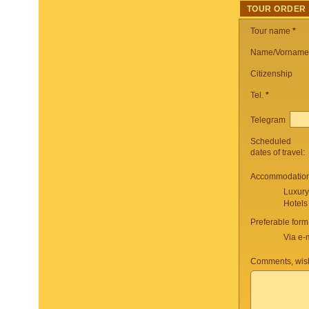
TOUR ORDER
Tour name
*
Name/Vorname
Citizenship
Tel.
*
Telegram
Scheduled
dates of travel:
Accommodation 
Luxury
Hotels
Preferable form
Via e-
Comments, wish