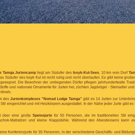
e Tamga Jurtencamp
liegt am Südufer des
Issyk-Kul-Sees
, 10 km vom Dorf
Ta
Das Südufer des Issyk Kul ist recht ruhig und nicht überlaufen. Es gibt keine große
 gesegnet. Die Bewohner der umliegenden Dörfer pflegen jahrhundertealte Tradi
Stoffe und nationale Ornamente für Jurten her, züchten Jagdvögel - Steinadler und
tivals.
um des
Jurtenkomplexes "Nomad Lodge Tamga"
gibt es 14 Jurten zur Unterbri
Stil eingerichtet und mit Heizkörpern ausgestattet. In der Nähe jeder Jurte gibt es
t über eine große
Speisejurte
für 50 Personen, die im traditionellen Stil einge
oschok-Matratzen und kleine Klappstühle. Während des Abendessens kann ein
eine Konferenzjurte für 30 Personen, in der verschiedene Geschäfts- und Bildun