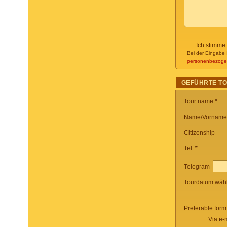
Ich stimme
Bei der Eingabe 
personenbezoge
GEFÜHRTE T
Tour name
*
Name/Vorname
Citizenship
Tel.
*
Telegram
Tourdatum wäh
Preferable form
Via e-