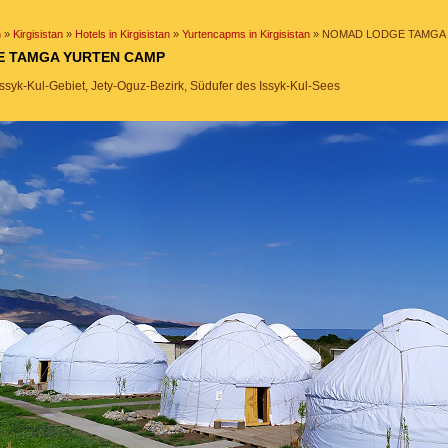
n
»
Kirgisistan
»
Hotels in Kirgisistan
»
Yurtencapms in Kirgisistan
» NOMAD LODGE TAMGA
E TAMGA YURTEN CAMP
 Issyk-Kul-Gebiet, Jety-Oguz-Bezirk, Südufer des Issyk-Kul-Sees