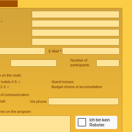
 *
E-Mail
*
Number of
participants:
on the route:
 hotels 4-5 ☆
Guest houses
 2-3 ☆
Budget choice of accomodation
 of communication:
mail
Via phone
es on the program: