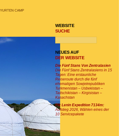
TOUR-SUCHE
 YURTEN CAMP
WEBSITE
SUCHE
NEUES AUF
DER WEBSITE
Die Fünf Stans Von Zentralasien
Die Fünf Stans Zentralasiens in 15
Tagen: Eine erstaunliche
Reiseroute durch die fünf
ehemaligen Sowjetrepubliken
Turkmenistan – Usbekistan –
Tadschikistan – Kirgisistan –
Kasachstan
Pik Lenin Expedition 7134m:
Aufstieg 2026, Wählen eines der
10 Servicepakete
E-MAIL SUBSKRIPTION