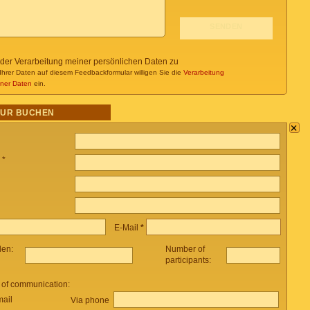
 der Verarbeitung meiner persönlichen Daten zu
Ihrer Daten auf diesem Feedbackformular willigen Sie die
Verarbeitung
ner Daten
ein.
OUR BUCHEN
×
 *
E-Mail
*
len:
Number of
participants:
 of communication:
mail
Via phone