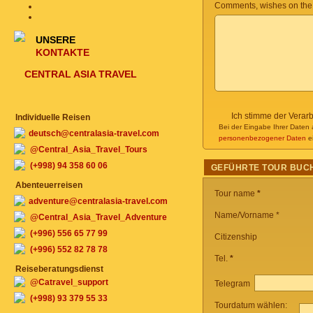
Comments, wishes on the
UNSERE
KONTAKTE
CENTRAL ASIA TRAVEL
Ich stimme der Verar
Individuelle Reisen
Bei der Eingabe Ihrer Daten 
deutsch@centralasia-travel.com
personenbezogener Daten
ei
@Central_Asia_Travel_Tours
(+998) 94 358 60 06
GEFÜHRTE TOUR BUC
Abenteuerreisen
Tour name
*
adventure@centralasia-travel.com
Name/Vorname *
@Central_Asia_Travel_Adventure
(+996) 556 65 77 99
Citizenship
(+996) 552 82 78 78
Tel.
*
Reiseberatungsdienst
@Catravel_support
Telegram
(+998) 93 379 55 33
Tourdatum wählen: