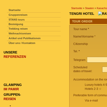
SEITENNAVIGATION
Startseite
»
Staaten
»
Kasachs
Startseite
TENGRI HOTEL
Gruppenreisen
STANS tours
TOUR ORDER
Besteigung
Trekking reisen
Tour name
*
Weihnachtsreisen
Name/Vorname *
Artikel und Publikationen
Über uns / Kontakten
Citizenship
Tel.
*
UNSERE
REFERENZEN
Telegram
Scheduled
dates of travel:
Accommodation on the ro
GLAMPING
Luxury hotels 4-
IM PAMIR
Hotels 2-3 ☆
GRUPPEN-
Preferable form of commun
REISEN
Via e-mail