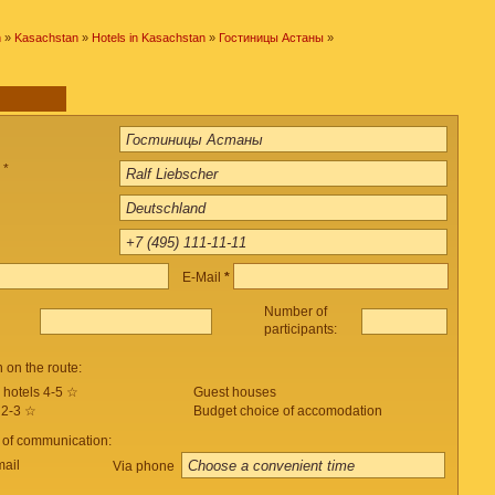
n
»
Kasachstan
»
Hotels in Kasachstan
»
Гостиницы Астаны
»
 *
E-Mail
*
Number of
participants:
on the route:
 hotels 4-5 ☆
Guest houses
 2-3 ☆
Budget choice of accomodation
 of communication:
mail
Via phone