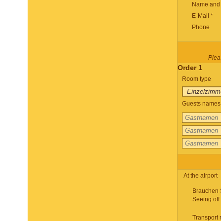
Name and 
E-Mail *
Phone
Pleas
Order 1
Room type
Guests names 
At the airport
Brauchen 
Seeing off
Transport 