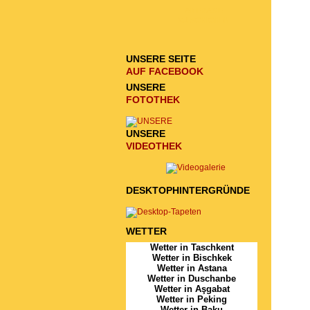
ANFRAGE
ZU SCHICKEN
UNSERE SEITE
AUF FACEBOOK
UNSERE
FOTOTHEK
UNSERE
VIDEOTHEK
DESKTOPHINTERGRÜNDE
WETTER
Wetter in Taschkent
Wetter in Bischkek
Wetter in Astana
Wetter in Duschanbe
Wetter in Aşgabat
Wetter in Peking
Wetter in Baku