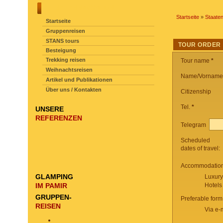
SEITENNAVIGATION
Startseite
»
Staate
Startseite
Gruppenreisen
STANS tours
TOUR ORDER
Besteigung
Trekking reisen
Tour name
*
Weihnachtsreisen
Name/Vorname
Artikel und Publikationen
Über uns / Kontakten
Citizenship
Tel.
*
UNSERE
REFERENZEN
Telegram
Scheduled
dates of travel:
Accommodation 
GLAMPING
Luxury
IM PAMIR
Hotels
GRUPPEN-
Preferable form
REISEN
Via e-