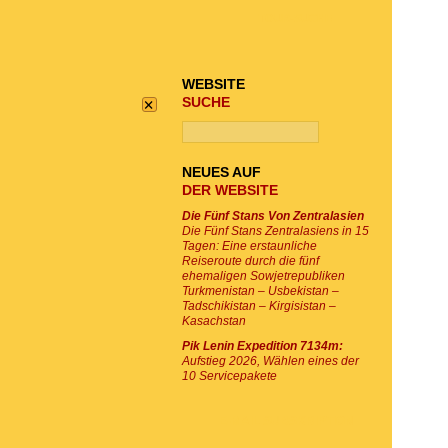
TOUR-SUCHE
WEBSITE
×
SUCHE
NEUES AUF
DER WEBSITE
Die Fünf Stans Von Zentralasien
Die Fünf Stans Zentralasiens in 15
Tagen: Eine erstaunliche
Reiseroute durch die fünf
ehemaligen Sowjetrepubliken
Turkmenistan – Usbekistan –
Tadschikistan – Kirgisistan –
Kasachstan
Pik Lenin Expedition 7134m:
Aufstieg 2026, Wählen eines der
10 Servicepakete
E-MAIL SUBSKRIPTION