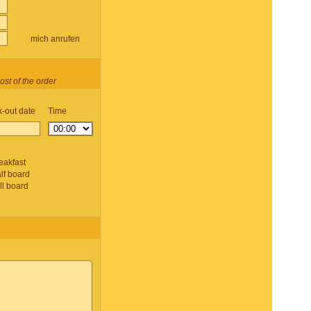
mich anrufen
ost of the order
-out date
Time
d
eakfast
lf board
ll board