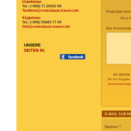
Usbekistan
Tel.: (+998) 71 20002 99
Tashkent@centralasia-travel.com
Preferable form
Kirgisistan
Via e-
Tel.: (+996) 55665 77 99
Osh@centralasia-travel.com
Ihre Kommentar
UNSERE
SEITEN IN:
Ich stimme
Bei der Eingabe 
personenbezoge
E-MAIL SUBS
Namen
*