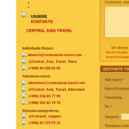
Comments, wish
UNSERE
KONTAKTE
CENTRAL ASIA TRAVEL
Ich stimme
Individuelle Reisen
Bei der Eingabe 
deutsch@centralasia-travel.com
personenbezoge
@Central_Asia_Travel_Tours
(+998) 94 358 60 06
GEFÜHRTE T
Abenteuerreisen
Tour name
*
adventure@centralasia-travel.com
Name/Vorname
@Central_Asia_Travel_Adventure
(+996) 556 65 77 99
Citizenship
(+996) 552 82 78 78
Tel.
*
Reiseberatungsdienst
@Catravel_support
Telegram
(+998) 93 379 55 33
Tourdatum wäh