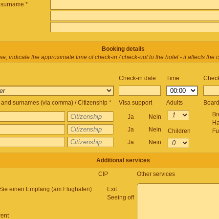
surname *
Booking details
e, indicate the approximate time of check-in / check-out to the hotel - it affects the c
Check-in date
Time
Check
and surnames (via comma) / Citizenship *
Visa support
Adults
Boar
Br
Ja
Nein
Ha
Ja
Nein
Children
Fu
Ja
Nein
Additional services
CIP
Other services
Sie einen Empfang (am Flughafen)
Exit
Seeing off
rent