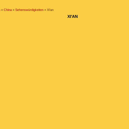
n
»
China
»
Sehenswürdigkeiten
» Xi'an
XI'AN