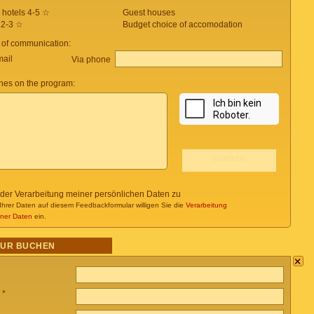
 hotels 4-5 ☆
Guest houses
 2-3 ☆
Budget choice of accomodation
 of communication:
mail
Via phone
es on the program:
 der Verarbeitung meiner persönlichen Daten zu
Ihrer Daten auf diesem Feedbackformular willigen Sie die
Verarbeitung
ner Daten
ein.
OUR BUCHEN
×
 *