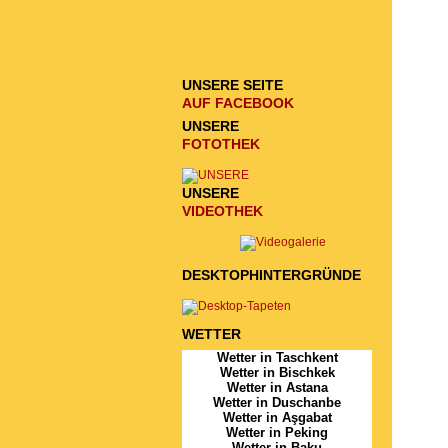
ANFRAGE
ZU SCHICKEN
UNSERE SEITE
AUF FACEBOOK
UNSERE
FOTOTHEK
UNSERE
VIDEOTHEK
DESKTOPHINTERGRÜNDE
WETTER
Wetter in Taschkent
Wetter in Bischkek
Wetter in Astana
Wetter in Duschanbe
Wetter in Aşgabat
Wetter in Peking
Wetter in Baku