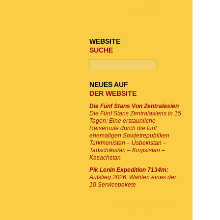
TOUR-SUCHE
WEBSITE
SUCHE
NEUES AUF
DER WEBSITE
Die Fünf Stans Von Zentralasien
Die Fünf Stans Zentralasiens in 15
Tagen: Eine erstaunliche
Reiseroute durch die fünf
ehemaligen Sowjetrepubliken
Turkmenistan – Usbekistan –
Tadschikistan – Kirgisistan –
Kasachstan
Pik Lenin Expedition 7134m:
Aufstieg 2026, Wählen eines der
10 Servicepakete
E-MAIL SUBSKRIPTION