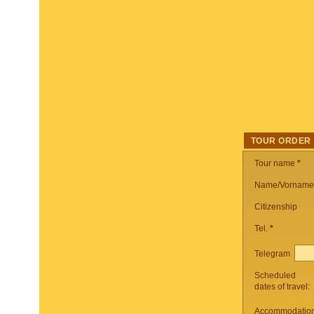
TOUR ORDER
Tour name
*
Name/Vorname
Citizenship
Tel.
*
Telegram
Scheduled
dates of travel:
Accommodation 