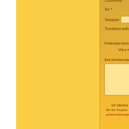
Citizenship
Tel.
*
Telegram
Tourdatum wäh
Preferable form
Via e-
Ihre Kommentar
Ich stimme
Bei der Eingabe 
personenbezoge