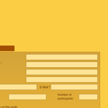
 *
E-Mail
*
Number of
participants:
on the route: