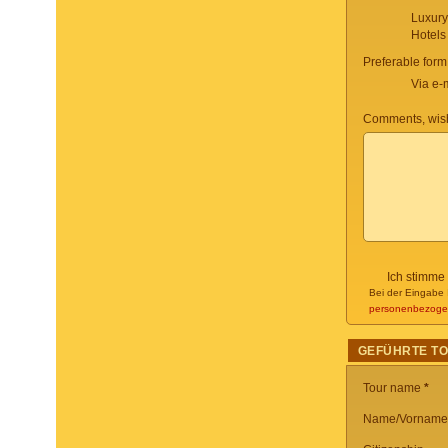
Luxury
Hotels
Preferable form
Via e-
Comments, wish
Ich stimme
Bei der Eingabe 
personenbezoge
GEFÜHRTE T
Tour name
*
Name/Vorname