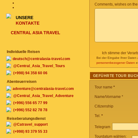
Comments, wishes on the
UNSERE
KONTAKTE
CENTRAL ASIA TRAVEL
Individuelle Reisen
Ich stimme der Verar
Bei der Eingabe Ihrer Daten 
deutsch@centralasia-travel.com
personenbezogener Daten
ei
@Central_Asia_Travel_Tours
(+998) 94 358 60 06
GEFÜHRTE TOUR BUC
Abenteuerreisen
Tour name
*
adventure@centralasia-travel.com
@Central_Asia_Travel_Adventure
Name/Vorname *
(+996) 556 65 77 99
Citizenship
(+996) 552 82 78 78
Tel.
*
Reiseberatungsdienst
@Catravel_support
Telegram
(+998) 93 379 55 33
Tourdatum wählen: