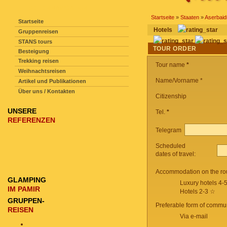
SEITENNAVIGATION
Startseite
»
Staaten
»
Aserbai
Startseite
hotels
Gruppenreisen
STANS tours
TOUR ORDER
Besteigung
Trekking reisen
Tour name
*
Weihnachtsreisen
Name/Vorname *
Artikel und Publikationen
Über uns / Kontakten
Citizenship
UNSERE
Tel.
*
REFERENZEN
Telegram
Scheduled
dates of travel:
Accommodation on the ro
GLAMPING
Luxury hotels 4-
IM PAMIR
Hotels 2-3 ☆
GRUPPEN-
Preferable form of commun
REISEN
Via e-mail