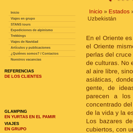
NAVEGACIÓN DE LA PAGINA
Inicio
»
Estados
Inicio
Uzbekistán
Viajes en grupo
STANS tours
Expediciones de alpinismo
Trekkings
En el Oriente es 
Viajes de Navidad
el Oriente mism
Artículos y publicaciones
perlas del cruce
¿Quiénes somos? / Contactos
Nuestros vacancias
de culturas. No 
al aire libre, si
REFERENCIAS
DE LOS CLIENTES
asiáticas, donde
gente, de idea
parecen a los 
concentrado del 
GLAMPING
de la vida y la e
EN YURTAS EN EL PAMIR
Los bazares de
VIAJES
cubiertos, con u
EN GRUPO