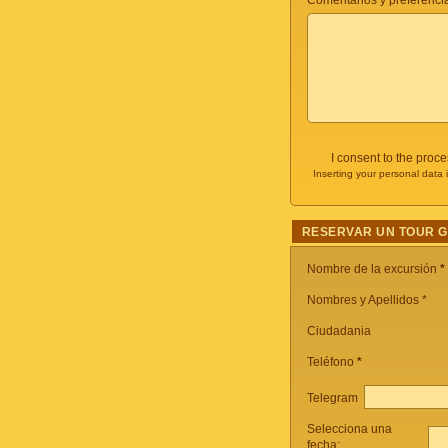
Comentarios y preferencia
I consent to the proc
Inserting your personal data 
RESERVAR UN TOUR 
Nombre de la excursión
*
Nombres y Apellidos *
Ciudadania
Teléfono
*
Telegram
Selecciona una
fecha: