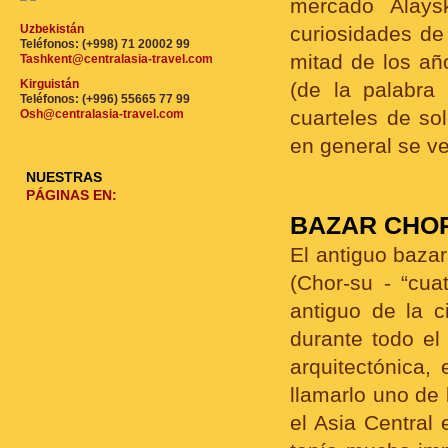
mercado Alays
Uzbekistán
curiosidades de
Teléfonos: (+998) 71 20002 99
mitad de los añ
Tashkent@centralasia-travel.com
Kirguistán
(de la palabra 
Teléfonos: (+996) 55665 77 99
cuarteles de so
Osh@centralasia-travel.com
en general se v
NUESTRAS
PÁGINAS EN:
BAZAR CHO
El antiguo bazar
(Chor-su - “cua
antiguo de la c
durante todo el
arquitectónica,
llamarlo uno de
el Asia Central