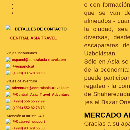
o con formación 
que se van des
alineados - cua
la ciudad, sea
DETALLES DE CONTACTO
diversas, desd
CENTRAL ASIA TRAVEL
escaparates de
Uzbekistán!
Viajes individuales
espanol@centralasia-travel.com
Sólo en Asia se
@espanolcat
de la economía: 
(+998) 93 578 80 60
puede participar
Viajes de aventura
regateo - la co
adventure@centralasia-travel.com
de Shaherezada 
@Central_Asia_Travel_Adventure
¡es el Bazar Orie
(+996) 556 65 77 99
(+996) 552 82 78 78
MERCADO A
Atención al turista 24/7
@Catravel_support
Gracias a su apa
(+998) 93 379 55 33