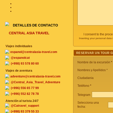
DETALLES DE CONTACTO
CENTRAL ASIA TRAVEL
I consent to the proc
Inserting your personal data 
Viajes individuales
espanol@centralasia-travel.com
RESERVAR UN TOUR 
@espanolcat
Nombre de la excursión
*
(+998) 93 578 80 60
Nombres y Apellidos *
Viajes de aventura
adventure@centralasia-travel.com
Ciudadania
@Central_Asia_Travel_Adventure
Teléfono
*
(+996) 556 65 77 99
(+996) 552 82 78 78
Telegram
Atención al turista 24/7
Selecciona una
@Catravel_support
fecha:
(+998) 93 379 55 33