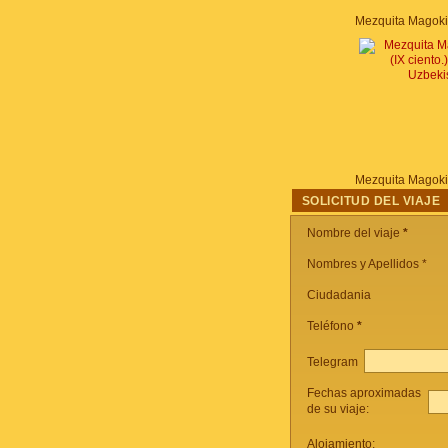
SOLICITUD DEL VIAJE
Nombre del viaje
*
Nombres y Apellidos *
Ciudadania
Teléfono
*
Telegram
Fechas aproximadas
de su viaje:
Alojamiento: