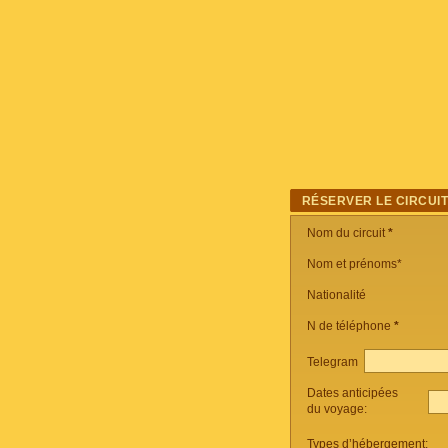
RÉSERVER LE CIRCUI
Nom du circuit
*
Nom et prénoms*
Nationalité
N de téléphone
*
Telegram
Dates anticipées
du voyage:
Types d’hébergement: