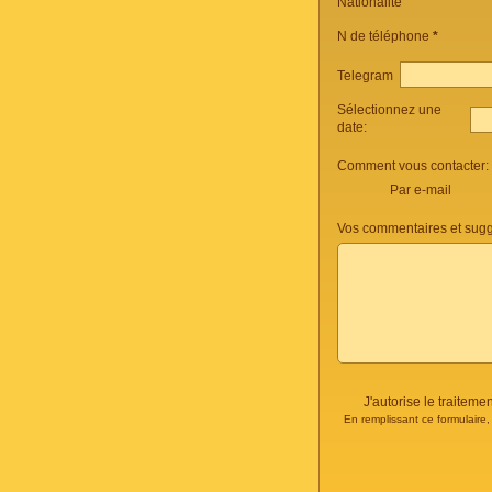
Nationalité
N de téléphone
*
Telegram
Sélectionnez une
date:
Comment vous contacter:
Par e-mail
Vos commentaires et sugg
J'autorise le traite
En remplissant ce formulaire