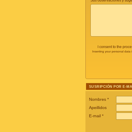
Sus observaciones y suge
I consent to the proc
Inserting your personal data 
SUSRIPCIÓN POR E-MA
Nombres
*
Apeillidos
E-mail
*