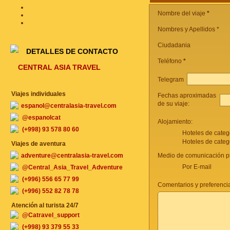
Nombre del viaje
*
Nombres y Apellidos *
Ciudadania
DETALLES DE CONTACTO
Teléfono
*
CENTRAL ASIA TRAVEL
Telegram
Viajes individuales
Fechas aproximadas
de su viaje:
espanol@centralasia-travel.com
@espanolcat
Alojamiento:
(+998) 93 578 80 60
Hoteles de categ
Hoteles de categ
Viajes de aventura
adventure@centralasia-travel.com
Medio de comunicación pr
Por E-mail
@Central_Asia_Travel_Adventure
(+996) 556 65 77 99
Comentarios y preferencia
(+996) 552 82 78 78
Atención al turista 24/7
@Catravel_support
(+998) 93 379 55 33