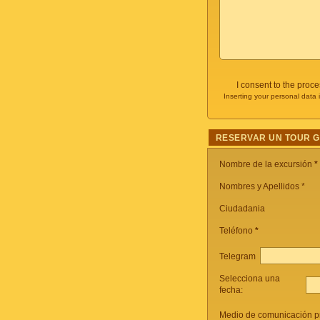
I consent to the proc
Inserting your personal data 
RESERVAR UN TOUR 
Nombre de la excursión
*
Nombres y Apellidos *
Ciudadania
Teléfono
*
Telegram
Selecciona una
fecha:
Medio de comunicación pr