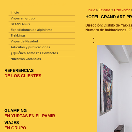
NAVEGACIÓN DE LA PAGINA
Inicio
»
Estados
»
Uzbekistán
Inicio
HOTEL GRAND ART 
Viajes en grupo
STANS tours
Dirección:
Distrito de Yakka
Expediciones de alpinismo
Numero de habitaciones:
2
Trekkings
Viajes de Navidad
Artículos y publicaciones
¿Quiénes somos? / Contactos
Nuestros vacancias
REFERENCIAS
DE LOS CLIENTES
GLAMPING
EN YURTAS EN EL PAMIR
VIAJES
EN GRUPO