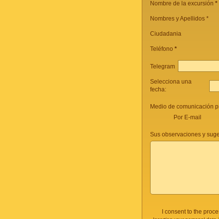
Nombre de la excursión
*
Nombres y Apellidos *
Ciudadania
Teléfono
*
Telegram
Selecciona una
fecha:
Medio de comunicación pr
Por E-mail
Sus observaciones y suge
I consent to the proc