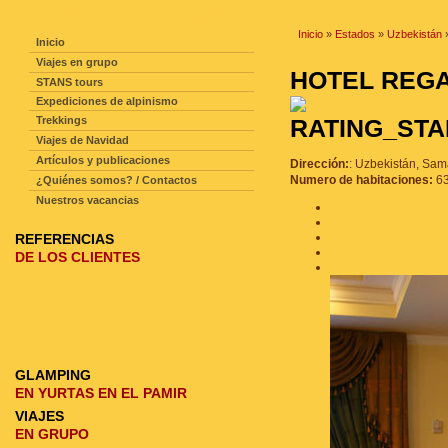
NAVEGACIÓN DE LA PAGINA
Inicio
»
Estados
»
Uzbekistán
Inicio
Viajes en grupo
HOTEL REG
STANS tours
Expediciones de alpinismo
Trekkings
Viajes de Navidad
Artículos y publicaciones
Dirección:
: Uzbekistán, Sam
Numero de habitaciones:
6
¿Quiénes somos? / Contactos
Nuestros vacancias
REFERENCIAS
DE LOS CLIENTES
GLAMPING
EN YURTAS EN EL PAMIR
VIAJES
EN GRUPO