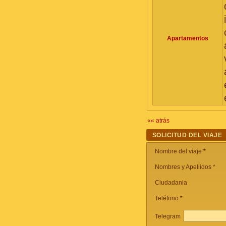
Apartamentos
«« atrás
SOLICITUD DEL VIAJE
Nombre del viaje
*
Nombres y Apellidos *
Ciudadania
Teléfono
*
Telegram