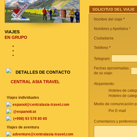
SOLICITUD DEL VIAJE
Nombre del viaje
*
Nombres y Apellidos *
VIAJES
EN GRUPO
Ciudadania
Teléfono
*
Telegram
Fechas aproximadas
DETALLES DE CONTACTO
de su viaje:
CENTRAL ASIA TRAVEL
Alojamiento:
Hoteles de categ
Hoteles de categ
Viajes individuales
Medio de comunicación pr
espanol@centralasia-travel.com
Por E-mail
@espanolcat
(+998) 93 578 80 60
Comentarios y preferencia
Viajes de aventura
adventure@centralasia-travel.com