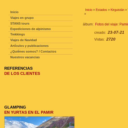
NAVEGACIÓN DE LA PAGINA
Inicio
»
Estados
»
Kirguistán
»
Inicio
»
Viajes en grupo
STANS tours
álbum:
Fotos del viaje: Pami
Expediciones de alpinismo
23-07-21
creado:
Trekkings
2720
Vistas:
Viajes de Navidad
Artículos y publicaciones
¿Quiénes somos? / Contactos
Nuestros vacancias
REFERENCIAS
DE LOS CLIENTES
GLAMPING
EN YURTAS EN EL PAMIR