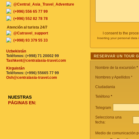
@Central_Asia_Travel_Adventure
(+996) 556 65 77 99
(+996) 552 82 78 78
Atención al turista 24/7
@Catravel_support
I consent to the proc
Inserting your personal data 
(+998) 93 379 55 33
Uzbekistán
Teléfonos: (+998) 71 20002 99
RESERVAR UN TOUR 
Tashkent@centralasia-travel.com
Nombre de la excursión
*
Kirguistán
Teléfonos: (+996) 55665 77 99
Nombres y Apellidos *
Osh@centralasia-travel.com
Ciudadania
Teléfono
*
NUESTRAS
PÁGINAS EN:
Telegram
Selecciona una
fecha:
Medio de comunicación pr