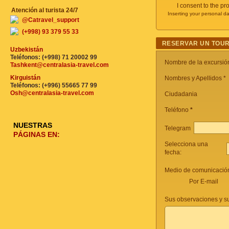
I consent to the p
Atención al turista 24/7
Inserting your personal da
@Catravel_support
(+998) 93 379 55 33
RESERVAR UN TOUR
Uzbekistán
Teléfonos: (+998) 71 20002 99
Nombre de la excursi
Tashkent@centralasia-travel.com
Kirguistán
Nombres y Apellidos *
Teléfonos: (+996) 55665 77 99
Osh@centralasia-travel.com
Ciudadania
Teléfono
*
NUESTRAS
Telegram
PÁGINAS EN:
Selecciona una
fecha:
Medio de comunicación
Por E-mail
Sus observaciones y s