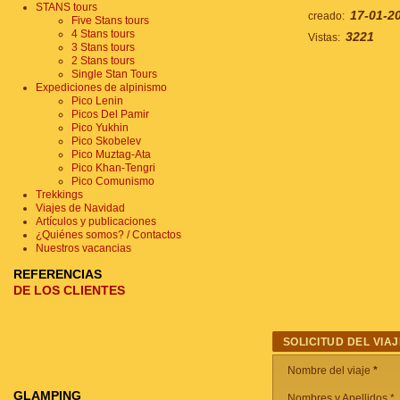
STANS tours
17-01-2
creado:
Five Stans tours
4 Stans tours
3221
Vistas:
3 Stans tours
2 Stans tours
Single Stan Tours
Expediciones de alpinismo
Pico Lenin
Picos Del Pamir
Pico Yukhin
Pico Skobelev
Pico Muztag-Ata
Pico Khan-Tengri
Pico Comunismo
Trekkings
Viajes de Navidad
Artículos y publicaciones
¿Quiénes somos? / Contactos
Nuestros vacancias
REFERENCIAS
DE LOS CLIENTES
SOLICITUD DEL VIAJ
Nombre del viaje
*
GLAMPING
Nombres y Apellidos *