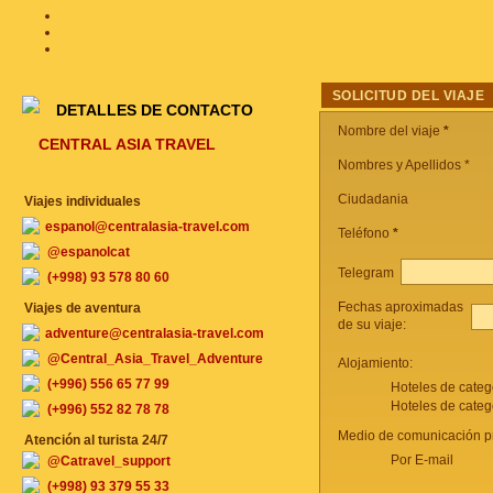
SOLICITUD DEL VIAJE
DETALLES DE CONTACTO
Nombre del viaje
*
CENTRAL ASIA TRAVEL
Nombres y Apellidos *
Ciudadania
Viajes individuales
espanol@centralasia-travel.com
Teléfono
*
@espanolcat
Telegram
(+998) 93 578 80 60
Fechas aproximadas
Viajes de aventura
de su viaje:
adventure@centralasia-travel.com
@Central_Asia_Travel_Adventure
Alojamiento:
(+996) 556 65 77 99
Hoteles de categ
Hoteles de categ
(+996) 552 82 78 78
Medio de comunicación pr
Atención al turista 24/7
Por E-mail
@Catravel_support
(+998) 93 379 55 33