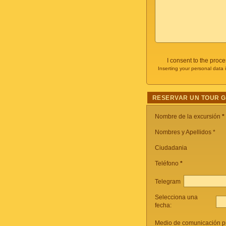
I consent to the proc
Inserting your personal data 
RESERVAR UN TOUR 
Nombre de la excursión
*
Nombres y Apellidos *
Ciudadania
Teléfono
*
Telegram
Selecciona una
fecha:
Medio de comunicación pr