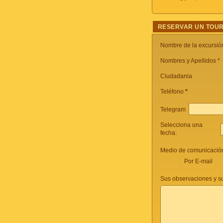
RESERVAR UN TOUR
Nombre de la excursi
Nombres y Apellidos *
Ciudadania
Teléfono
*
Telegram
Selecciona una
fecha:
Medio de comunicación
Por E-mail
Sus observaciones y s