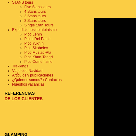
STANS tours
Five Stans tours
4 Stans tours
3 Stans tours
2 Stans tours
Single Stan Tours
Expediciones de alpinismo
Pico Lenin
Picos Del Pamir
Pico Yukhin
Pico Skobelev
Pico Muztag-Ata
Pico Khan-Tengri
Pico Comunismo
Trekkings
Viajes de Navidad
Artículos y publicaciones
¿Quiénes somos? / Contactos
Nuestros vacancias
REFERENCIAS
DE LOS CLIENTES
GLAMPING