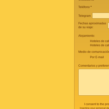
Teléfono
*
Telegram
Fechas aproximadas
de su viaje:
Alojamiento:
Hoteles de ca
Hoteles de ca
Medio de comunicación
Por E-mail
Comentarios y preferenc
I consent to the p
Inserting your personal da