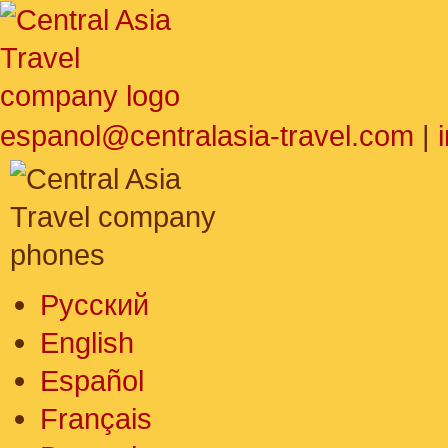
espanol@centralasia-travel.com
|
Русский
English
Español
Français