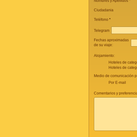
Nombres y Apellidos *
Ciudadania
Teléfono
*
Telegram
Fechas aproximadas
de su viaje:
Alojamiento:
Hoteles de categ
Hoteles de categ
Medio de comunicación pr
Por E-mail
Comentarios y preferencia