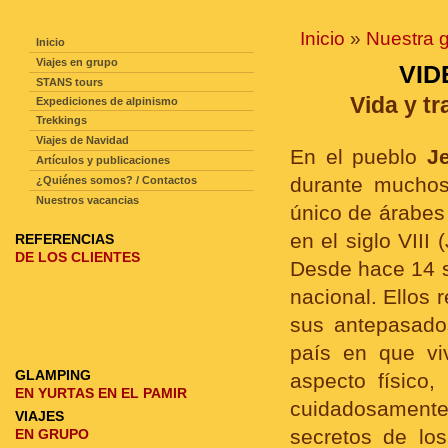
NAVEGACIÓN DE LA PAGINA
Inicio
»
Nuestra g
Inicio
Viajes en grupo
VID
STANS tours
Vida y t
Expediciones de alpinismo
Trekkings
Viajes de Navidad
En el pueblo
J
Artículos y publicaciones
durante muchos
¿Quiénes somos? / Contactos
Nuestros vacancias
único de árabes
en el siglo VIII
REFERENCIAS
DE LOS CLIENTES
Desde hace 14 s
nacional. Ellos
sus antepasado
país en que vi
GLAMPING
aspecto físico
EN YURTAS EN EL PAMIR
cuidadosamente
VIAJES
secretos de los
EN GRUPO