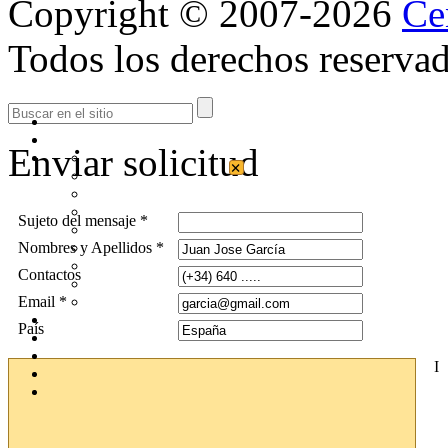
Copyright © 2007-2026
Ce
Todos los derechos reservad
Enviar solicitud
×
Sujeto del mensaje *
Nombres y Apellidos *
Contactos
Email *
País
I