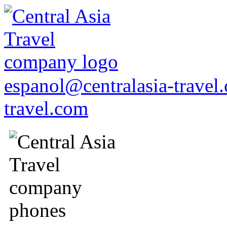
espanol@centralasia-trave
travel.com