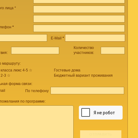
го лица *
елефон
*
E-Mail
*
Количество
твия:
участников:
о маршруту:
 класса люкс 4-5 ☆
Гостевые дома
 2-3 ☆
Бюджетный вариант проживания
ьная форма связи:
ail
По телефону
пожелания по программе: