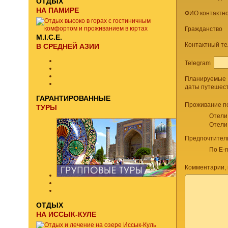
ОТДЫХ
НА ПАМИРЕ
ФИО контактно
Гражданство
M.I.C.E.
Контактный т
В СРЕДНЕЙ АЗИИ
Telegram
Планируемые
даты путешес
ГАРАНТИРОВАННЫЕ
Проживание п
ТУРЫ
Отели
Отели
Предпочтител
По E-m
Комментарии, 
ОТДЫХ
НА ИССЫК-КУЛЕ