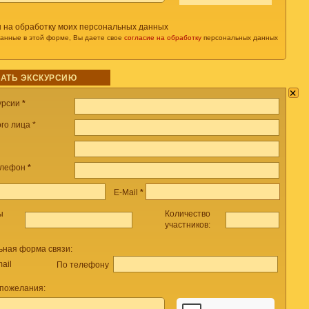
н на обработку моих персональных данных
данные в этой форме, Вы даете свое
согласие на обработку
персональных данных
АТЬ ЭКСКУРСИЮ
×
урсии
*
го лица *
елефон
*
E-Mail
*
ы
Количество
участников:
ьная форма связи:
ail
По телефону
 пожелания: