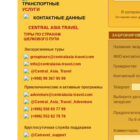
ТРАНСПОРТНЫЕ
УСЛУГИ
Я согласе
КОНТАКТНЫЕ ДАННЫЕ
Оставляя свои 
CENTRAL ASIA TRAVEL
ТУРЫ ПО СТРАНАМ
ЗАБРОНИРОВ
ШЕЛКОВОГО ПУТИ
Название экск
Экскурсионные туры
ФИО контактно
grouptours@centralasia-travel.com
info@centralasia-travel.com
Гражданство
@Central_Asia_Travel
Контактный т
(+998) 98 367 95 99
Telegram
Приключенческие и активные программы
adventure@centralasia-travel.com
Выберите дат
@Central_Asia_Travel_Adventure
экскурсии:
(+996) 556 65 77 99
Предпочтител
(+996) 552 82 78 78
По E-m
Круглосуточная служба поддержки
Комментарии,
@Catravel_support