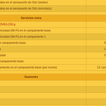
idas en el aeropuerto de Osh (sedan)
idas en el aeropuerto de Osh (microbús)
Servicios extra
KOVEA 230 g
velocidad (Wi-Fi) en el campamento base
velocidad (Wi-Fi) en el campamento 1
el campamento base
5
a
1
ipaje
1
l campamento base
camiento en el campamento base (por noche)
15 / p
Souvenirs