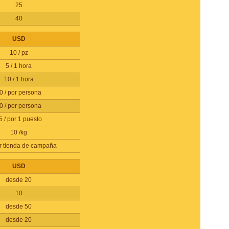
25
40
USD
10 / pz
5 / 1 hora
10 / 1 hora
0 / por persona
0 / por persona
5 / por 1 puesto
10 /kg
or tienda de campaña
USD
desde 20
10
desde 50
desde 20