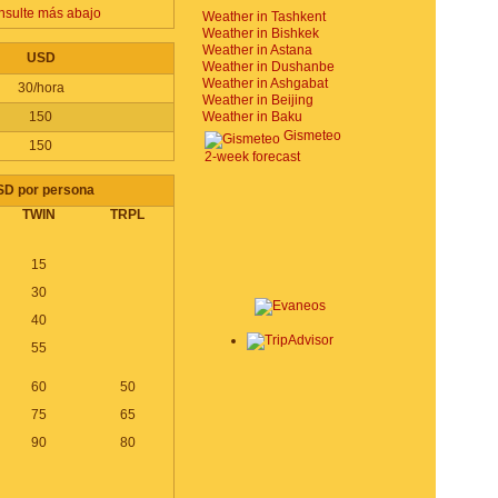
sulte más abajo
Weather in Tashkent
Weather in Bishkek
Weather in Astana
USD
Weather in Dushanbe
Weather in Ashgabat
30/hora
Weather in Beijing
150
Weather in Baku
Gismeteo
150
2-week forecast
SD por persona
TWIN
TRPL
15
30
40
55
60
50
75
65
90
80