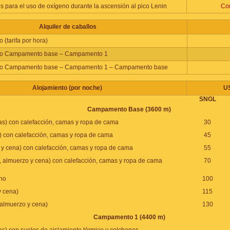
para el uso de oxígeno durante la ascensión al pico Lenin
Con
Alquiler de caballos
o (tarifa por hora)
allo Campamento base – Campamento 1
allo Campamento base – Campamento 1 – Campamento base
Alojamiento (por noche)
U
SNGL
Campamento Base (3600 m)
as) con calefacción, camas y ropa de cama
30
 con calefacción, camas y ropa de cama
45
y cena) con calefacción, camas y ropa de cama
55
 almuerzo y cena) con calefacción, camas y ropa de cama
70
no
100
y cena)
115
 almuerzo y cena)
130
Campamento 1 (4400 m)