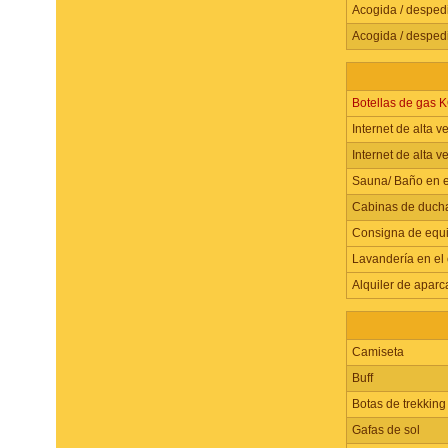
Acogida / desped
Acogida / desped
Botellas de gas 
Internet de alta 
Internet de alta 
Sauna/ Baño en 
Cabinas de duch
Consigna de equ
Lavandería en e
Alquiler de apar
Camiseta
Buff
Botas de trekking
Gafas de sol