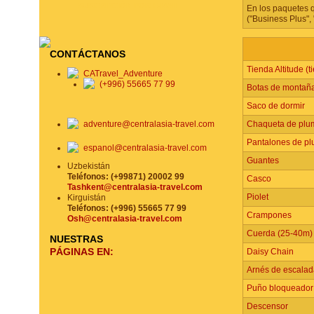
SUSCRIPCIÓN POR E-MAIL
En los paquetes 
("Business Plus",
CONTÁCTANOS
Tienda Altitude (
CATravel_Adventure
(+996) 55665 77 99
Botas de montaña
Saco de dormir
adventure@centralasia-travel.com
Chaqueta de plu
Pantalones de p
espanol@centralasia-travel.com
Guantes
Uzbekistán
Teléfonos: (+99871) 20002 99
Casco
Tashkent@centralasia-travel.com
Piolet
Kirguistán
Teléfonos: (+996) 55665 77 99
Crampones
Osh@centralasia-travel.com
Cuerda (25-40m)
NUESTRAS
PÁGINAS EN:
Daisy Chain
Arnés de escalad
Puño bloqueador
Descensor