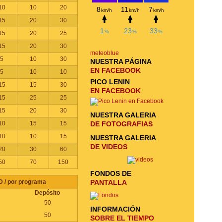
10
10
20
15
20
30
15
20
25
15
20
30
meteoblue
5
10
30
NUESTRA PÁGINA
EN FACEBOOK
5
10
10
PICO LENIN
15
15
30
EN FACEBOOK
15
25
25
15
20
30
NUESTRA GALERIA
10
15
15
DE FOTOGRAFIAS
10
10
15
NUESTRA GALERIA
DE VIDEOS
20
30
60
50
70
150
FONDOS DE
 / por programa
PANTALLA
Depósito
50
INFORMACIÓN
50
SOBRE EL TIEMPO