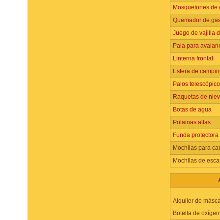
Mosquetones de e
Quemador de ga
Juego de vajilla d
Pala para avalan
Linterna frontal
Estera de campin
Palos telescópic
Raquetas de nie
Botas de agua
Polainas altas
Funda protectora 
Mochilas para ca
Mochilas de esca
Alquiler de másca
Botella de oxígen