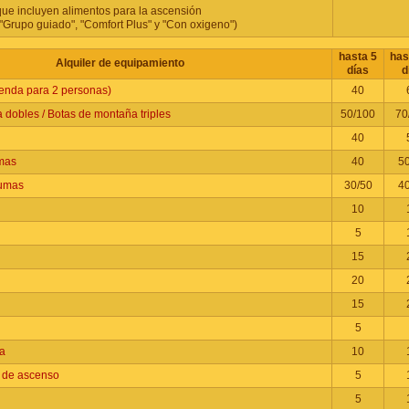
que incluyen alimentos para la ascensión
 "Grupo guiado", "Comfort Plus" y "Con oxigeno")
hasta 5
has
Alquiler de equipamiento
días
d
tienda para 2 personas)
40
 dobles / Botas de montaña triples
50/100
70
40
mas
40
5
lumas
30/50
4
10
5
15
20
15
5
a
10
 de ascenso
5
5