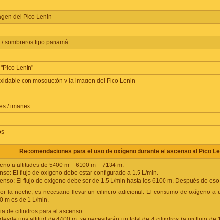
agen del Pico Lenin
l / sombreros tipo panamá
 "Pico Lenin"
oxidable con mosquetón y la imagen del Pico Lenin
es / imanes
os
Recomendaciones para el uso de oxígeno durante el ascenso al Pico Le
no a altitudes de 5400 m – 6100 m – 7134 m:
nso: El flujo de oxígeno debe estar configurado a 1.5 L/min.
enso: El flujo de oxígeno debe ser de 1.5 L/min hasta los 6100 m. Después de eso,
or la noche, es necesario llevar un cilindro adicional. El consumo de oxígeno a 
00 m es de 1 L/min.
a de cilindros para el ascenso:
 desde una altitud de 4400 m, se necesitarán un total de 4 cilindros (a un flujo d