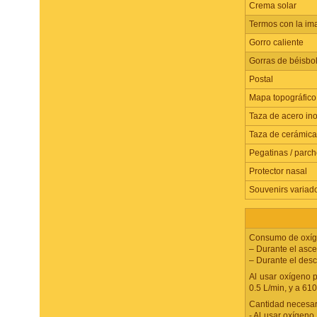
Crema solar
Termos con la im
Gorro caliente
Gorras de béisbo
Postal
Mapa topográfico
Taza de acero in
Taza de cerámica
Pegatinas / parch
Protector nasal
Souvenirs variad
Consumo de oxíge
– Durante el asce
– Durante el desc
Al usar oxígeno p
0.5 L/min, y a 61
Cantidad necesari
- Al usar oxígeno