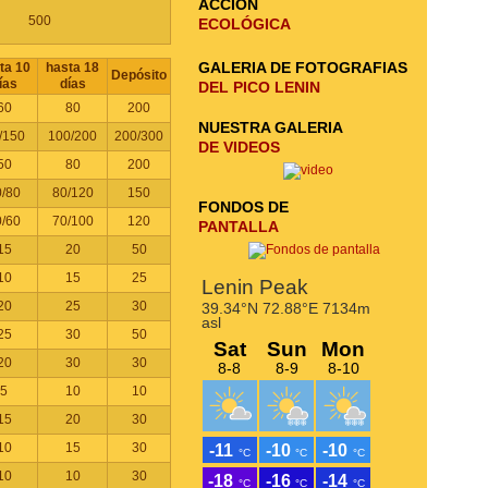
ACCIÓN
500
ECOLÓGICA
GALERIA DE FOTOGRAFIAS
ta 10
hasta 18
Depósito
ías
días
DEL PICO LENIN
60
80
200
NUESTRA GALERIA
/150
100/200
200/300
DE VIDEOS
50
80
200
0/80
80/120
150
FONDOS DE
0/60
70/100
120
PANTALLA
15
20
50
10
15
25
20
25
30
25
30
50
20
30
30
5
10
10
15
20
30
10
15
30
10
10
30