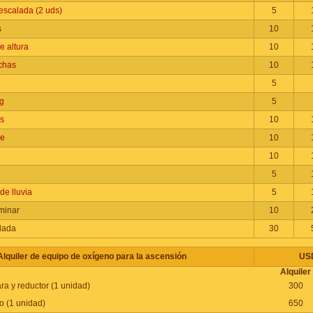
scalada (2 uds)
5
s
10
e altura
10
chas
10
5
g
5
os
10
ve
10
10
5
de lluvia
5
minar
10
lada
30
Alquiler de equipo de oxígeno para la ascensión
USD
Alquiler
ra y reductor (1 unidad)
300
o (1 unidad)
650