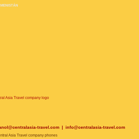
MENISTÁN
anol@centralasia-travel.com
|
info@centralasia-travel.com