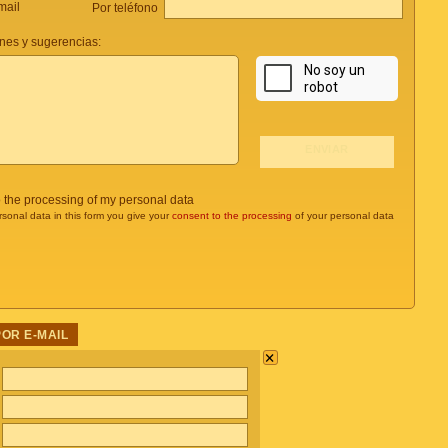
mail
Por teléfono
nes y sugerencias:
o the processing of my personal data
rsonal data in this form you give your
consent to the processing
of your personal data
POR E-MAIL
×