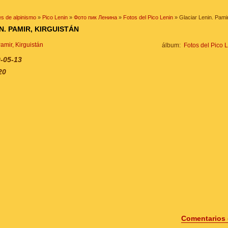
s de alpinismo
»
Pico Lenin
»
Фото пик Ленина
»
Fotos del Pico Lenin
» Glaciar Lenin. Pamir
N. PAMIR, KIRGUISTÁN
álbum:
Fotos del Pico 
-05-13
20
Comentarios 