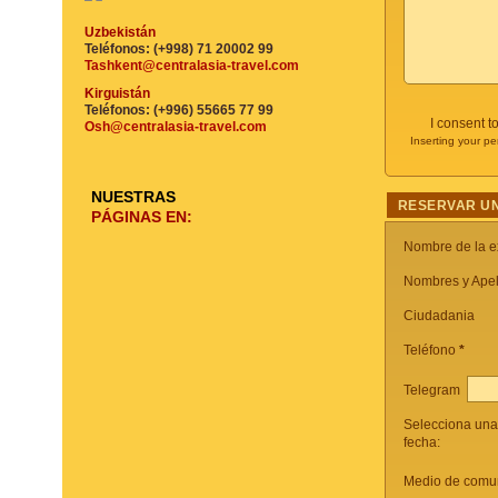
Uzbekistán
Teléfonos: (+998) 71 20002 99
Tashkent@centralasia-travel.com
Kirguistán
Teléfonos: (+996) 55665 77 99
I consent t
Osh@centralasia-travel.com
Inserting your pe
NUESTRAS
RESERVAR UN
PÁGINAS EN:
Nombre de la e
Nombres y Apel
Ciudadania
Teléfono
*
Telegram
Selecciona una
fecha:
Medio de comun