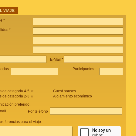
L VIAJE
je
*
lidos *
E-Mail
*
madas
Participantes:
s de categoría 4-5 ☆
Guest houses
s de categoría 2-3 ☆
Alojamiento económico
icación preferido:
mail
Por teléfono
referencias para el viaje: