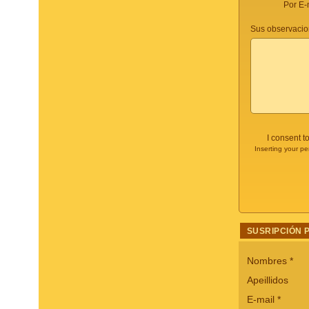
Por E-
Sus observacio
I consent t
Inserting your pe
SUSRIPCIÓN 
Nombres
*
Apeillidos
E-mail
*