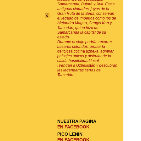
Samarcanda, Bujará y Jiva. Estas
antiguas ciudades, joyas de la
×
Gran Ruta de la Seda, conservan
el legado de imperios como los de
Alejandro Magno, Gengis Kan y
Tamerlán, quien hizo de
Samarcanda la capital de su
estado.
Durante el viaje podrán recorrer
bazares coloridos, probar la
deliciosa cocina uzbeka, admirar
paisajes únicos y disfrutar de la
cálida hospitalidad local.
¡Vengan a Uzbekistán y descubran
las legendarias tierras de
Tamerlán!
SUSCRIPCIÓN POR E-MAIL
ENVIAR
SOLICITUD
NUESTRA PÁGINA
EN FACEBOOK
PICO LENIN
EN FACEBOOK