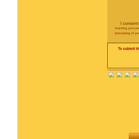
I consent
Inserting your pe
processing
of yo
To submit t