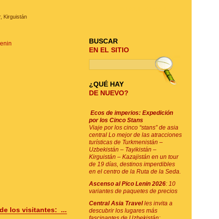
BUSQUE SU VIAJE
, Kirguistán
BUSCAR
Lenin
EN EL SITIO
¿QUÉ HAY
DE NUEVO?
Ecos de imperios: Expedición
por los Cinco Stans
Viaje por los cinco “stans” de asia
central Lo mejor de las atracciones
turísticas de Turkmenistán –
Uzbekistán – Tayikistán –
Kirguistán – Kazajistán en un tour
de 19 días, destinos imperdibles
en el centro de la Ruta de la Seda.
Ascenso al Pico Lenin 2026
: 10
variantes de paquetes de precios
Central Asia Travel
les invita a
de los visitantes:
...
descubrir los lugares más
fascinantes de Uzbekistán: