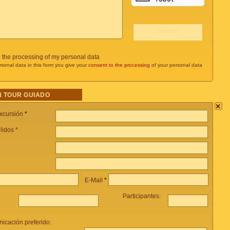
o the processing of my personal data
rsonal data in this form you give your
consent to the processing
of your personal data
 TOUR GUIADO
×
xcursión
*
lidos *
E-Mail
*
Participantes:
icación preferido: