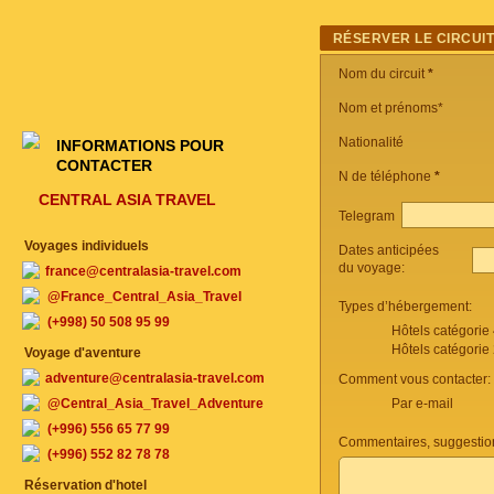
RÉSERVER LE CIRCUI
Nom du circuit
*
Nom et prénoms*
Nationalité
INFORMATIONS POUR
CONTACTER
N de téléphone
*
CENTRAL ASIA TRAVEL
Telegram
Voyages individuels
Dates anticipées
du voyage:
france@centralasia-travel.com
@France_Central_Asia_Travel
Types d’hébergement:
(+998) 50 508 95 99
Hôtels catégorie
Hôtels catégorie
Voyage d'aventure
adventure@centralasia-travel.com
Comment vous contacter:
@Central_Asia_Travel_Adventure
Par e-mail
(+996) 556 65 77 99
Commentaires, suggestio
(+996) 552 82 78 78
Réservation d'hotel