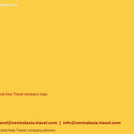
MENISTÁN
anol@centralasia-travel.com
|
info@centralasia-travel.com