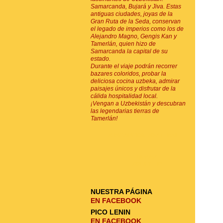
Samarcanda, Bujará y Jiva. Estas
antiguas ciudades, joyas de la
Gran Ruta de la Seda, conservan
el legado de imperios como los de
Alejandro Magno, Gengis Kan y
Tamerlán, quien hizo de
Samarcanda la capital de su
estado.
Durante el viaje podrán recorrer
bazares coloridos, probar la
deliciosa cocina uzbeka, admirar
paisajes únicos y disfrutar de la
cálida hospitalidad local.
¡Vengan a Uzbekistán y descubran
las legendarias tierras de
Tamerlán!
SUSCRIPCIÓN POR E-MAIL
ENVIAR
SOLICITUD
NUESTRA PÁGINA
EN FACEBOOK
PICO LENIN
EN FACEBOOK