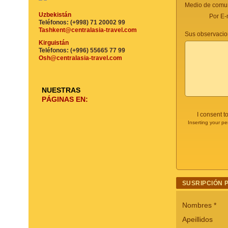
Medio de comun
Uzbekistán
Por E-
Teléfonos: (+998) 71 20002 99
Tashkent@centralasia-travel.com
Sus observacio
Kirguistán
Teléfonos: (+996) 55665 77 99
Osh@centralasia-travel.com
NUESTRAS
PÁGINAS EN:
I consent t
Inserting your pe
SUSRIPCIÓN 
Nombres
*
Apeillidos