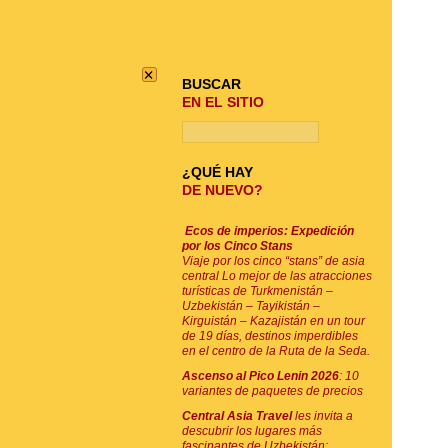
BUSQUE SU VIAJE
×
BUSCAR
EN EL SITIO
¿QUÉ HAY
DE NUEVO?
Ecos de imperios: Expedición
por los Cinco Stans
Viaje por los cinco “stans” de asia
central Lo mejor de las atracciones
turísticas de Turkmenistán –
Uzbekistán – Tayikistán –
Kirguistán – Kazajistán en un tour
de 19 días, destinos imperdibles
en el centro de la Ruta de la Seda.
Ascenso al Pico Lenin 2026
: 10
variantes de paquetes de precios
Central Asia Travel
les invita a
descubrir los lugares más
fascinantes de Uzbekistán: