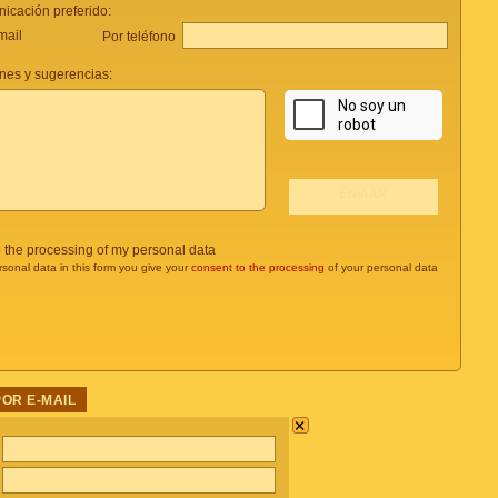
icación preferido:
mail
Por teléfono
nes y sugerencias:
o the processing of my personal data
rsonal data in this form you give your
consent to the processing
of your personal data
POR E-MAIL
×