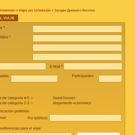
Uzbekistán
»
Viajes por Uzbekistán
» Загадки Древнего Востока
L VIAJE
je
*
lidos *
E-Mail
*
madas
Participantes:
s de categoría 4-5 ☆
Guest houses
s de categoría 2-3 ☆
Alojamiento económico
icación preferido:
mail
Por teléfono
referencias para el viaje: