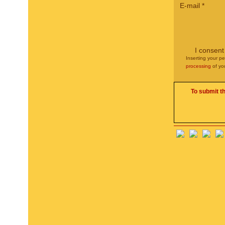
E-mail
*
I consent
Inserting your pe
processing
of yo
To submit t