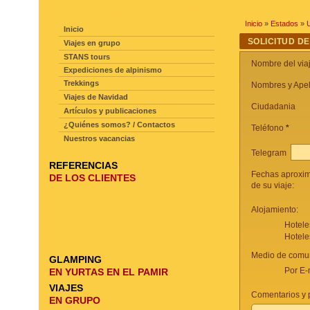
NAVEGACIÓN DE LA PAGINA
Inicio
»
Estados
»
Inicio
SOLICITUD DE
Viajes en grupo
STANS tours
Nombre del via
Expediciones de alpinismo
Trekkings
Nombres y Apel
Viajes de Navidad
Ciudadania
Artículos y publicaciones
¿Quiénes somos? / Contactos
Teléfono
*
Nuestros vacancias
Telegram
REFERENCIAS
Fechas aproxi
DE LOS CLIENTES
de su viaje:
Alojamiento:
Hotele
Hotele
Medio de comun
GLAMPING
Por E-
EN YURTAS EN EL PAMIR
VIAJES
Comentarios y p
EN GRUPO