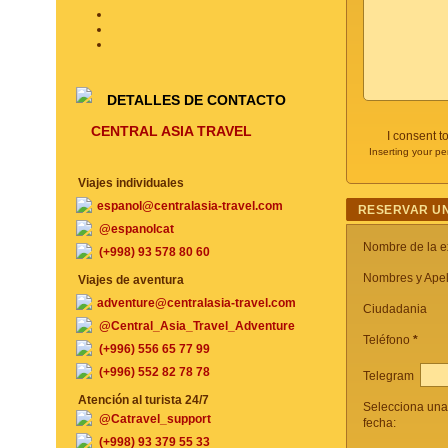
DETALLES DE CONTACTO
CENTRAL ASIA TRAVEL
I consent t
Inserting your pe
Viajes individuales
espanol@centralasia-travel.com
RESERVAR UN
@espanolcat
Nombre de la e
(+998) 93 578 80 60
Nombres y Apel
Viajes de aventura
adventure@centralasia-travel.com
Ciudadania
@Central_Asia_Travel_Adventure
Teléfono
*
(+996) 556 65 77 99
(+996) 552 82 78 78
Telegram
Atención al turista 24/7
Selecciona una
@Catravel_support
fecha:
(+998) 93 379 55 33