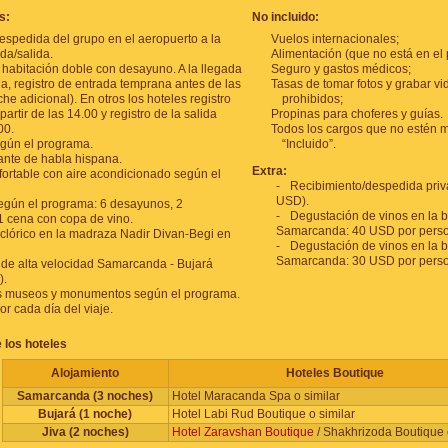
s:
No incluido:
espedida del grupo en el aeropuerto a la
Vuelos internacionales;
da/salida.
Alimentación (que no está en el
 habitación doble con desayuno. A la llegada
Seguro y gastos médicos;
, registro de entrada temprana antes de las
Tasas de tomar fotos y grabar vid
he adicional). En otros los hoteles registro
prohibidos;
partir de las 14.00 y registro de la salida
Propinas para choferes y guías.
00.
Todos los cargos que no estén 
gún el programa.
“Incluido”.
nte de habla hispana.
Extra:
fortable con aire acondicionado según el
Recibimiento/despedida priv
USD).
egún el programa: 6 desayunos, 2
Degustación de vinos en la
1 cena con copa de vino.
Samarcanda: 40 USD por pers
lclórico en la madraza Nadir Divan-Begi en
Degustación de vinos en la
Samarcanda: 30 USD por pers
n de alta velocidad Samarcanda - Bujará
).
os museos y monumentos según el programa.
r cada día del viaje.
 los hoteles
Alojamiento
Hoteles Boutique
Samarcanda (3 noches)
Hotel Maracanda Spa o similar
Bujará (1 noche)
Hotel Labi Rud Boutique o similar
Jiva (2 noches)
Hotel Zaravshan Boutique
/ Shakhrizoda Boutique o