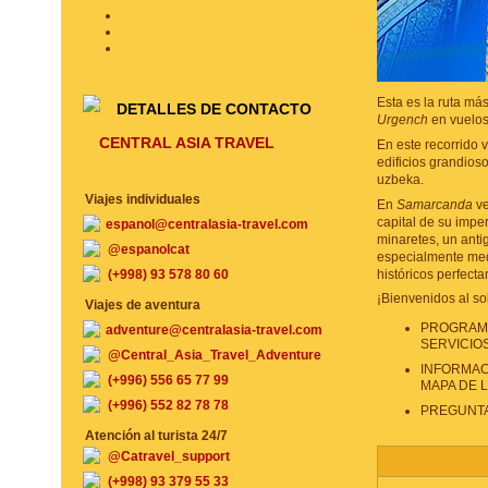
Esta es la ruta má
DETALLES DE CONTACTO
Urgench
en vuelos
CENTRAL ASIA TRAVEL
En este recorrido 
edificios grandioso
uzbeka.
Viajes individuales
En
Samarcanda
ve
capital de su impe
espanol@centralasia-travel.com
minaretes, un anti
@espanolcat
especialmente med
(+998) 93 578 80 60
históricos perfec
¡Bienvenidos al s
Viajes de aventura
PROGRAMA
adventure@centralasia-travel.com
SERVICIO
@Central_Asia_Travel_Adventure
INFORMAC
(+996) 556 65 77 99
MAPA DE 
(+996) 552 82 78 78
PREGUNT
Atención al turista 24/7
@Catravel_support
(+998) 93 379 55 33