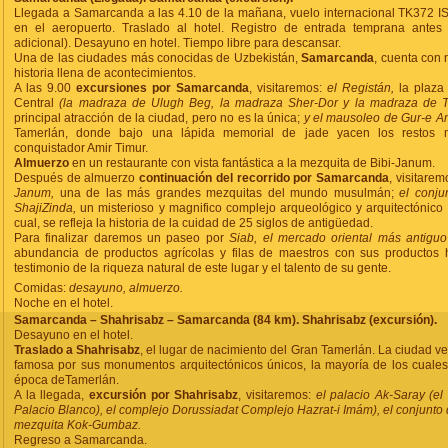
Llegada a Samarcanda a las 4.10 de la mañana, vuelo internacional TK372 I
en el aeropuerto. Traslado al hotel. Registro de entrada temprana antes
adicional). Desayuno en hotel. Tiempo libre para descansar.
Una de las ciudades más conocidas de Uzbekistán,
Samarcanda
, cuenta con
historia llena de acontecimientos.
A las 9.00
excursiones por Samarcanda
, visitaremos:
el Registán,
la plaza
Central
(la madraza de Ulugh Beg, la madraza Sher-Dor y la madraza de Ti
principal atracción de la ciudad, pero no es la única;
y el mausoleo de Gur-e A
Tamerlán, donde bajo una lápida memorial de jade yacen los restos m
conquistador Amir Timur.
Almuerzo
en un restaurante con vista fantástica a la mezquita de Bibi-Janum.
Después de almuerzo
continuación del recorrido por Samarcanda
,
visitarem
Janum,
una de las más grandes mezquitas del mundo musulmán;
el conju
ShajiZinda,
un misterioso y magnifico complejo arqueológico y arquitectónico
cual, se refleja la historia de la cuidad de 25 siglos de antigüedad.
Para finalizar daremos un paseo por
Siab, el mercado oriental más antiguo
abundancia de productos agrícolas y filas de maestros con sus productos
testimonio de la riqueza natural de este lugar y el talento de su gente.
Comidas:
desayuno, almuerzo.
Noche en el hotel.
Samarcanda – Shahrisabz – Samarcanda (84 km). Shahrisabz (excursión).
Desayuno en el hotel.
Traslado a Shahrisabz
, el lugar de nacimiento del Gran Tamerlán. La ciudad v
famosa por sus monumentos arquitectónicos únicos, la mayoría de los cuales
época deTamerlán.
A la llegada,
excursión por Shahrisabz
, visitaremos:
el palacio Ak-Saray (e
Palacio Blanco), el complejo Dorussiadat
Complejo Hazrat-i Imám), el conjunto d
mezquita Kok-Gumbaz.
Regreso a Samarcanda.