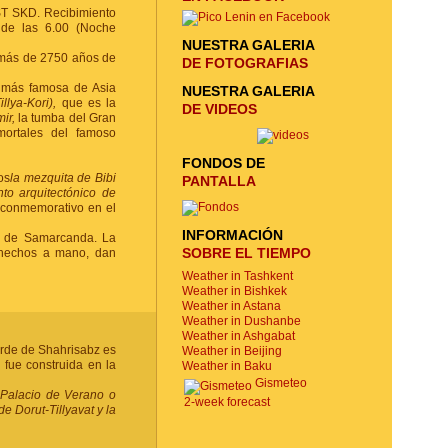
ST SKD. Recibimiento
 de las 6.00 (Noche
NUESTRA GALERIA
 más de 2750 años de
DE FOTOGRAFIAS
 más famosa de Asia
NUESTRA GALERIA
llya-Kori),
que es la
DE VIDEOS
mir,
la tumba del Gran
ortales del famoso
FONDOS DE
os
la mezquita de Bibi
PANTALLA
nto arquitectónico de
 conmemorativo en el
INFORMACIÓN
de Samarcanda. La
SOBRE EL TIEMPO
 hechos a mano, dan
Weather in Tashkent
Weather in Bishkek
Weather in Astana
Weather in Dushanbe
Weather in Ashgabat
erde de Shahrisabz es
Weather in Beijing
 fue construida en la
Weather in Baku
Gismeteo
l Palacio de Verano o
2-week forecast
e Dorut-Tillyavat y la