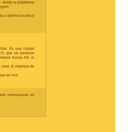
a desde la plataforma
egión.
ita a talleres locales y
Kala
. Es una ciudad
CO, que se conserva
taleza Kunya Ark, la
h Jauli, la madraza de
opa de vino.
erto internacional en
AJE