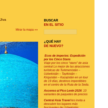
BUSQUE SU VIAJE
 Jiva
BUSCAR
EN EL SITIO
Mirar la mapa »»
¿QUÉ HAY
DE NUEVO?
Ecos de imperios: Expedición
por los Cinco Stans
Viaje por los cinco “stans” de asia
central Lo mejor de las atracciones
turísticas de Turkmenistán –
Uzbekistán – Tayikistán –
Kirguistán – Kazajistán en un tour
de 19 días, destinos imperdibles
en el centro de la Ruta de la Seda.
Ascenso al Pico Lenin 2026
: 10
variantes de paquetes de precios
Central Asia Travel
les invita a
descubrir los lugares más
fascinantes de Uzbekistán: