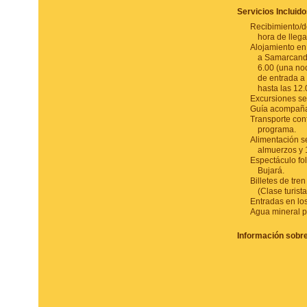
Servicios Incluido
Recibimiento/d
hora de llega
Alojamiento en
a Samarcanda
6.00 (una noc
de entrada a 
hasta las 12.
Excursiones se
Guía acompaña
Transporte con
programa.
Alimentación s
almuerzos y 
Espectáculo fo
Bujará.
Billetes de tre
(Clase turista
Entradas en l
Agua mineral po
Información sobre