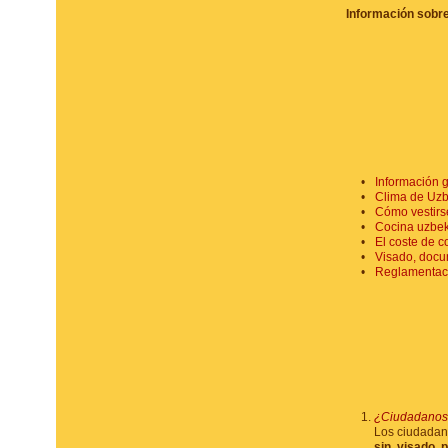
Información sobre
Información 
Clima de Uzb
Cómo vestirs
Cocina uzbe
El coste de 
Visado, docu
Reglamentac
¿Ciudadanos 
Los ciudadano
sin visado 