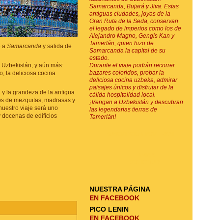
Samarcanda, Bujará y Jiva. Estas
antiguas ciudades, joyas de la
Gran Ruta de la Seda, conservan
el legado de imperios como los de
Alejandro Magno, Gengis Kan y
Tamerlán, quien hizo de
e a
Samarcanda
y salida de
Samarcanda la capital de su
estado.
 Uzbekistán, y aún más:
Durante el viaje podrán recorrer
bazares coloridos, probar la
o, la deliciosa cocina
deliciosa cocina uzbeka, admirar
paisajes únicos y disfrutar de la
u y la grandeza de la antigua
cálida hospitalidad local.
os de mezquitas, madrasas y
¡Vengan a Uzbekistán y descubran
nuestro viaje será uno
las legendarias tierras de
 docenas de edificios
Tamerlán!
SUSCRIPCIÓN POR E-MAIL
ENVIAR
SOLICITUD
NUESTRA PÁGINA
EN FACEBOOK
PICO LENIN
EN FACEBOOK