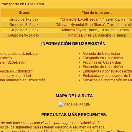
 transporte en Uzbekistán.
Grupo
Tipo de transporte
Grupo de 1–2 pax
"Chevrolet Lacetti sedan"
, 4 asientos, o simil
Grupo de 3–5 pax
"Minivan Hyundai Gran Starex"
, 7 asientos, o si
Grupo de 6–8 pax
"Minivan Toyota-Hiace"
, 10 asientos, o simil
Grupo de 9–14 pax
Minibús Eurise
, 16 asientos, o similar
INFORMACIÓN DE UZBEKISTÁN:
general sobre Uzbekistán
Moneda de Uzbekistán
ekistán
Fotografía en Uzbekistán
e en Uzbekistán
Propinas en Uzbekistán
ka
Souvenirs de Uzbekistán
comida en Uzbekistán
Embajadas y consulados extra
mentos y seguridad
Embajadas y consulados de Uz
ión aduanera en Uzbekistán
Servicios de información en U
MAPA DE LA RUTA
PREGUNTAS MÁS FRECUENTES:
de qué países necesitan visados para ingresar a Uzbekistán?
s de los siguientes países tienen derecho al régimen de entrada
para el período de hasta 60 días
:
Azerbaiyán, Armenia, Bielorrusia, Georgia,