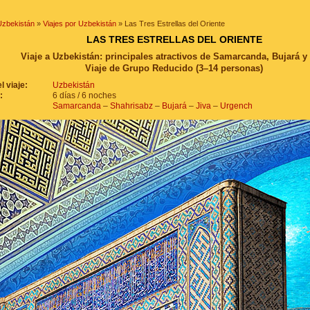
Uzbekistán
»
Viajes por Uzbekistán
» Las Tres Estrellas del Oriente
LAS TRES ESTRELLAS DEL ORIENTE
Viaje a Uzbekistán: principales atractivos de Samarcanda, Bujará y
Viaje de Grupo Reducido (3–14 personas)
l viaje:
Uzbekistán
:
6 días / 6 noches
Samarcanda
–
Shahrisabz
–
Bujará
–
Jiva
–
Urgench