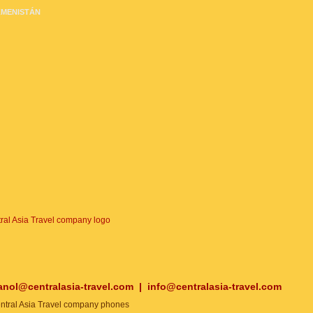
MENISTÁN
anol@centralasia-travel.com
|
info@centralasia-travel.com