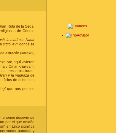
Gran Ruta de la Seda.
religiosos de Oriente
ash, la madraza Nadir
el siglo XVI
, donde se
r de astracán (karakul)
leza Ark,
aquí vivieron
icena y Omar Khayyam;
de tres estructuras
alyan y la madraza de
ificios de diferentes
Begi
que nos permite
el enorme
desierto de
ino por el que antaño
m" en turco significa
emos varias paradas y