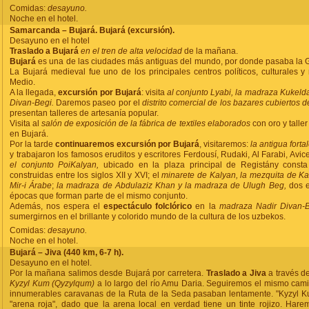
Comidas:
desayuno.
Noche en el hotel.
Samarcanda – Bujará. Bujará (excursión).
Desayuno en el hotel
Traslado a Bujará
en el tren de alta velocidad
de la mañana.
Bujará
es una de las ciudades más antiguas del mundo, por donde pasaba la 
La Bujará medieval fue uno de los principales centros políticos, culturales y 
Medio.
A la llegada,
excursión por Bujará
: visita
al conjunto Lyabi, la madraza Kukeld
Divan-Begi.
Daremos paseo por el
distrito comercial de los bazares cubiertos d
presentan talleres de artesanía popular.
Visita al
salón de exposición de la fábrica de textiles elaborados
con oro y talle
en Bujará.
Por la tarde
continuaremos excursión por Bujará
, visitaremos:
la antigua forta
y trabajaron los famosos eruditos y escritores Ferdousí, Rudaki, Al Farabi, Av
el conjunto PoiKalyan,
ubicado en la plaza principal de Registány consta 
construidas entre los siglos XII y XVI; el
minarete de Kalyan, la mezquita de K
Mir-i Árabe
;
la madraza de Abdulaziz Khan y la madraza de Ulugh Beg,
dos ed
épocas que forman parte de el mismo conjunto.
Además, nos espera el
espectáculo folclórico
en la
madraza Nadir Divan-
sumergirnos en el brillante y colorido mundo de la cultura de los uzbekos.
Comidas:
desayuno.
Noche en el hotel.
Bujará – Jiva (440 km, 6-7 h).
Desayuno en el hotel.
Por la mañana salimos desde Bujará por carretera.
Traslado a Jiva
a través d
Kyzyl Kum (Qyzylqum)
a lo largo del río Amu Daria. Seguiremos el mismo cam
innumerables caravanas de la Ruta de la Seda pasaban lentamente. "Kyzyl Ku
"arena roja", dado que la arena local en verdad tiene un tinte rojizo. Har