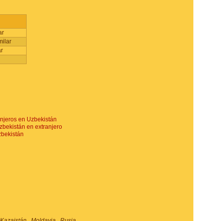
ar
milar
ar
njeros en Uzbekistán
bekistán en extranjero
zbekistán
 Kazajstán, Moldavia, Rusia,