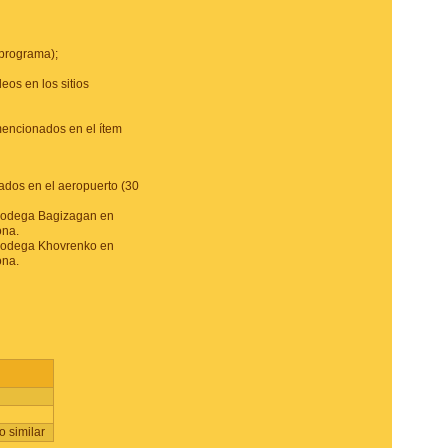
 programa);
eos en los sitios
mencionados en el ítem
ados en el aeropuerto (30
 bodega Bagizagan en
ona.
 bodega Khovrenko en
ona.
 similar