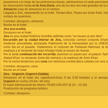
pasaremos a lo largo de las pintorescas dunas, admiraremos el vasto panoram
de observación hasta
el río Amu Daria
, uno de los dos ríos más grandes de la r
Almuerzo
(caja de almuerzo) en el camino.
Llegada a Jiva, alojamiento en el hotel. Tiempo libre. Paseo por
Ichan Kala
. Vis
compra de suvenires.
Comidas:
desayuno, almuerzo.
Noche en el hotel.
Jiva (excursión).
Desayuno en el hotel.
Jiva
es una ciudad histórica increíble definida como "un museo al aire libre".
Excursión por la ciudad interior de Jiva,
conocida como
el conjunto
Ichan
medieval amurallada, declarada Patrimonio de la Humanidad por la UNES
como fue en el pasado. Visitaremos:
el conjunto de Pahlavan Mahmud, la for
madraza y el minarete de Islam Khodja.
Visita
al museo de Avesta.
Por la tarde
continuación del recorrido
, daremos un paseo por:
el palacio Tas
Alakuli Khan, la mezquita Juma
(de viernes) y
la madraza de Amin Khan
.
Por la noche tendernos una
cena
con deliciosa comida típica uzbeka con una c
Comidas:
desayuno, cena.
Noche en el hotel.
Jiva – Urgench. Urgench (Salida).
Desayuno en el hotel (en cajas/lunch-box). A las 5.00 traslado a el aeropu
Urgench
en coche
(35 km / 40 min).
El vuelo internacional de retorno TK263 UGC/IST
(8.10
–
10.30).
Finalización de programa turístico.
Comidas:
desayuno.
BÚSQUEDA DE LOS VUELOS
SOLICITAR EL VI