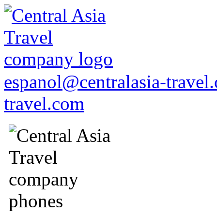
espanol@centralasia-trave
travel.com