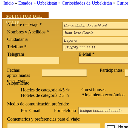
Inicio
»
Estados
»
Uzbekistán
»
Curiosidades de Uzbekistán
»
Curio
SOLICITUD DEL
VIAJE
Nombre del viaje
*
Nombres y Apellidos *
Ciudadania
Teléfono
*
Telegram
E-Mail
*
Fechas
Participantes:
aproximadas
de su viaje:
Alojamiento:
Guest houses
Hoteles de categoría 4-5 ☆
Alojamiento económico
Hoteles de categoría 2-3 ☆
Medio de comunicación preferido:
Por teléfono
Por E-mail
Comentarios y preferencias para el viaje: