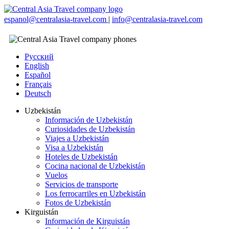
espanol@centralasia-travel.com
|
info@centralasia-travel.com
Русский
English
Español
Français
Deutsch
Uzbekistán
Información de Uzbekistán
Curiosidades de Uzbekistán
Viajes a Uzbekistán
Visa a Uzbekistán
Hoteles de Uzbekistán
Cocina nacional de Uzbekistán
Vuelos
Servicios de transporte
Los ferrocarriles en Uzbekistán
Fotos de Uzbekistán
Kirguistán
Información de Kirguistán