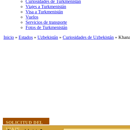
Curiosidades de Turkmenistán
Viajes a Turkmenistán
Visa a Turkmenistán
Vuelos
Servicios de transporte
Fotos de Turkmenistán
Inicio
»
Estados
»
Uzbekistán
»
Curiosidades de Uzbekistán
» Khana
SOLICITUD DEL
VIAJE