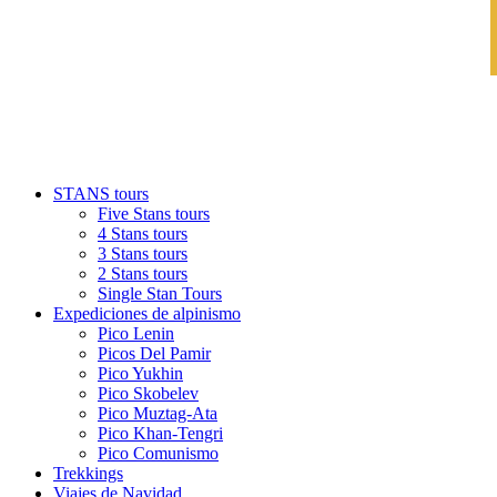
STANS tours
Five Stans tours
4 Stans tours
3 Stans tours
2 Stans tours
Single Stan Tours
Expediciones de alpinismo
Pico Lenin
Picos Del Pamir
Pico Yukhin
Pico Skobelev
Pico Muztag-Ata
Pico Khan-Tengri
Pico Comunismo
Trekkings
Viajes de Navidad