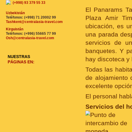
(+998) 93 379 55 33
El Panarams Ta
Uzbekistán
Plaza Amir Tim
Teléfonos: (+998) 71 20002 99
Tashkent@centralasia-travel.com
ubicación, es un
Kirguistán
una parada despu
Teléfonos: (+996) 55665 77 99
Osh@centralasia-travel.com
servicios de u
banquetes. Y pa
NUESTRAS
hay discoteca y
PÁGINAS EN:
Todas las habit
de alojamiento
excelente opció
El personal habla
Servicios del ho