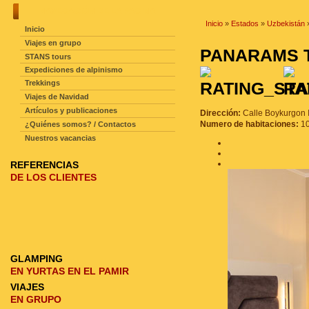
NAVEGACIÓN DE LA PAGINA
Inicio
»
Estados
»
Uzbekistán
Inicio
Viajes en grupo
PANARAMS 
STANS tours
Expediciones de alpinismo
Trekkings
Viajes de Navidad
Artículos y publicaciones
Dirección:
Calle Boykurgon 
Numero de habitaciones:
1
¿Quiénes somos? / Contactos
Nuestros vacancias
REFERENCIAS
DE LOS CLIENTES
GLAMPING
EN YURTAS EN EL PAMIR
VIAJES
EN GRUPO