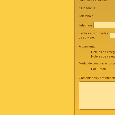
Nombres y Apellidos *
Ciudadania
Teléfono
*
Telegram
Fechas aproximadas
de su viaje:
Alojamiento:
Hoteles de categ
Hoteles de categ
Medio de comunicación pr
Por E-mail
Comentarios y preferencia