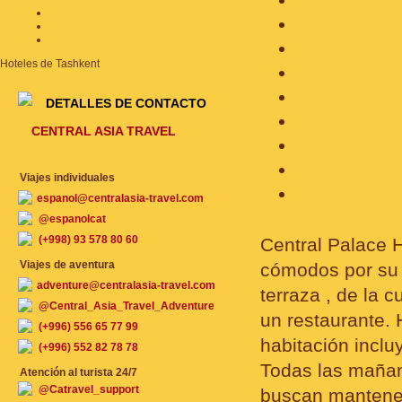
Hoteles de Tashkent
DETALLES DE CONTACTO
CENTRAL ASIA TRAVEL
Viajes individuales
espanol@centralasia-travel.com
@espanolcat
(+998) 93 578 80 60
Central Palace H
Viajes de aventura
cómodos por su 
adventure@centralasia-travel.com
terraza , de la c
@Central_Asia_Travel_Adventure
un restaurante. 
(+996) 556 65 77 99
habitación inclu
(+996) 552 82 78 78
Todas las mañan
Atención al turista 24/7
@Catravel_support
buscan mantener