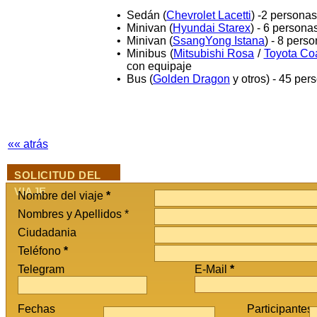
•
Sedán (
Chevrolet Lacetti
) -2 persona
•
Minivan (
Hyundai Starex
) - 6 persona
•
Minivan (
SsangYong Istana
) - 8 pers
•
Minibus (
Mitsubishi Rosa
/
Toyota Co
con equipaje
•
Bus (
Golden Dragon
y otros) - 45 per
«« atrás
SOLICITUD DEL
VIAJE
Nombre del viaje
*
Nombres y Apellidos *
Ciudadania
Teléfono
*
Telegram
E-Mail
*
Fechas
Participantes