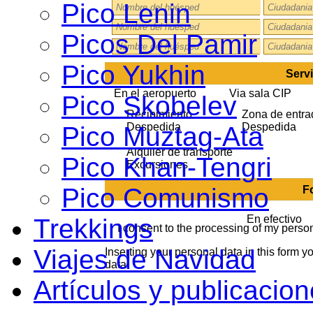
Pico Lenin
Picos Del Pamir
Pico Yukhin
Servi
En el aeropuerto
Via sala CIP
Pico Skobelev
Recibimiento
Zona de entra
Despedida
Despedida
Pico Muztag-Ata
Alquiler de transporte
Pico Khan-Tengri
Excursiones
Pico Comunismo
F
En efectivo
Trekkings
I consent to the processing of my perso
Viajes de Navidad
Inserting your personal data in this form y
data
Artículos y publicacio