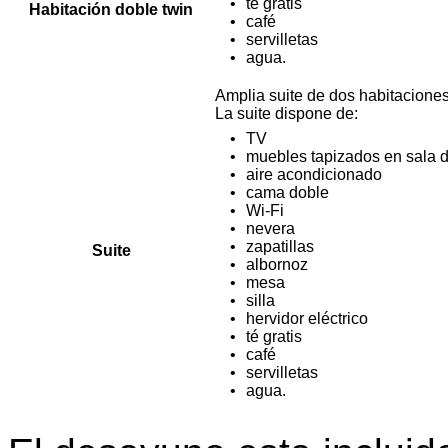
té gratis
Habitación doble twin
café
servilletas
agua.
Amplia suite de dos habitaciones
La suite dispone de:
TV
muebles tapizados en sala d
aire acondicionado
cama doble
Wi-Fi
nevera
zapatillas
Suite
albornoz
mesa
silla
hervidor eléctrico
té gratis
café
servilletas
agua.