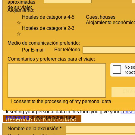
aproximadas
de su viaje:
Alojamiento:
Hoteles de categoría 4-5
Guest houses
Alojamiento económic
☆
Hoteles de categoría 2-3
☆
Medio de comunicación preferido:
Por teléfono
Por E-mail
Comentarios y preferencias para el viaje:
I consent to the processing of my personal data
Inserting your personal data in this form you give your
consen
processing
of your personal data
RESERVAR UN TOUR GUIADO
Nombre de la excursión
*