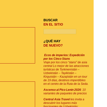
BUSQUE SU VIAJE
BUSCAR
EN EL SITIO
¿QUÉ HAY
DE NUEVO?
Ecos de imperios: Expedición
por los Cinco Stans
Viaje por los cinco “stans” de asia
central Lo mejor de las atracciones
turísticas de Turkmenistán –
Uzbekistán – Tayikistán –
Kirguistán – Kazajistán en un tour
de 19 días, destinos imperdibles
en el centro de la Ruta de la Seda.
Ascenso al Pico Lenin 2026
: 10
variantes de paquetes de precios
Central Asia Travel
les invita a
descubrir los lugares más
fascinantes de Uzbekistán: