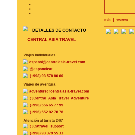
más
|
reserva
DETALLES DE CONTACTO
CENTRAL ASIA TRAVEL
Viajes individuales
espanol@centralasia-travel.com
@espanolcat
(+998) 93 578 80 60
Viajes de aventura
adventure@centralasia-travel.com
@Central_Asia_Travel_Adventure
(+996) 556 65 77 99
(+996) 552 82 78 78
Atención al turista 24/7
@Catravel_support
(+998) 93 379 55 33