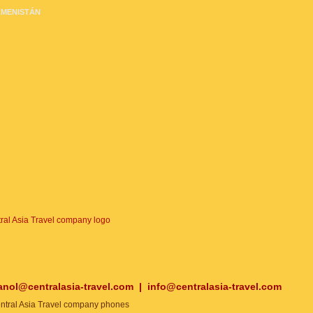
MENISTÁN
anol@centralasia-travel.com
|
info@centralasia-travel.com