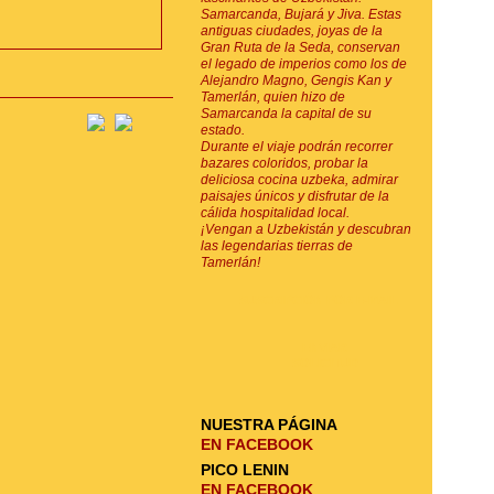
Samarcanda, Bujará y Jiva. Estas
antiguas ciudades, joyas de la
Gran Ruta de la Seda, conservan
el legado de imperios como los de
Alejandro Magno, Gengis Kan y
Tamerlán, quien hizo de
Samarcanda la capital de su
estado.
Durante el viaje podrán recorrer
bazares coloridos, probar la
deliciosa cocina uzbeka, admirar
paisajes únicos y disfrutar de la
cálida hospitalidad local.
¡Vengan a Uzbekistán y descubran
las legendarias tierras de
Tamerlán!
SUSCRIPCIÓN POR E-MAIL
ENVIAR
SOLICITUD
NUESTRA PÁGINA
EN FACEBOOK
PICO LENIN
EN FACEBOOK