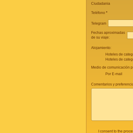
Ciudadania
Teléfono
*
Telegram
Fechas aproximadas
de su viaje:
Alojamiento:
Hoteles de categ
Hoteles de categ
Medio de comunicación pr
Por E-mail
Comentarios y preferencia
I consent to the proc