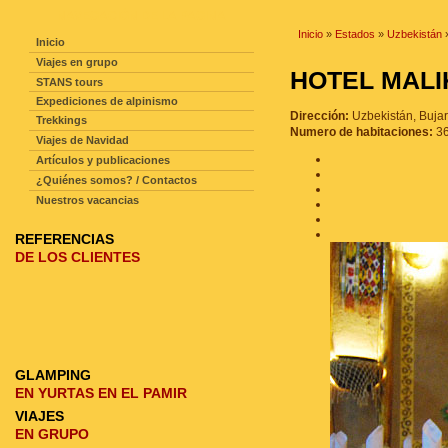
NAVEGACIÓN DE LA PAGINA
Inicio
»
Estados
»
Uzbekistán
Inicio
Viajes en grupo
HOTEL MAL
STANS tours
Expediciones de alpinismo
Dirección:
Uzbekistán, Buja
Trekkings
Numero de habitaciones:
3
Viajes de Navidad
Artículos y publicaciones
¿Quiénes somos? / Contactos
Nuestros vacancias
REFERENCIAS
DE LOS CLIENTES
GLAMPING
EN YURTAS EN EL PAMIR
VIAJES
EN GRUPO