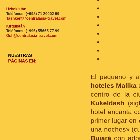
Uzbekistán
Teléfonos: (+998) 71 20002 99
Tashkent@centralasia-travel.com
Kirguistán
Teléfonos: (+996) 55665 77 99
Osh@centralasia-travel.com
NUESTRAS
PÁGINAS EN:
El pequeño y 
hoteles Malika
e
centro de la c
Kukeldash
(sig
hotel encanta c
primer lugar en
una noches» (cu
Bujará
con ador