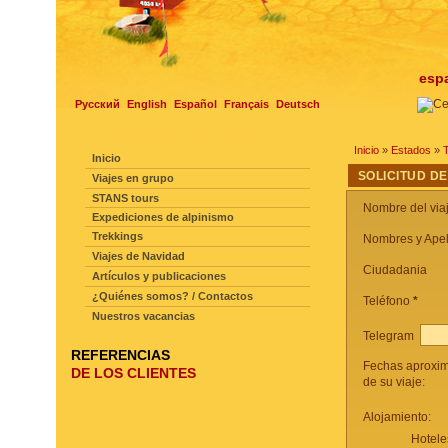
esp
Русский
English
Español
Français
Deutsch
NAVEGACIÓN DE LA PAGINA
Inicio
»
Estados
»
Inicio
SOLICITUD DE
Viajes en grupo
STANS tours
Nombre del via
Expediciones de alpinismo
Trekkings
Nombres y Apel
Viajes de Navidad
Ciudadania
Artículos y publicaciones
¿Quiénes somos? / Contactos
Teléfono
*
Nuestros vacancias
Telegram
REFERENCIAS
Fechas aproxi
DE LOS CLIENTES
de su viaje:
Alojamiento:
Hotele