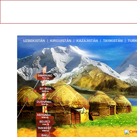
UZBEKISTÁN
KIRGUISTÁN
KAZAJISTÁN
TAYIKISTÁN
TURK