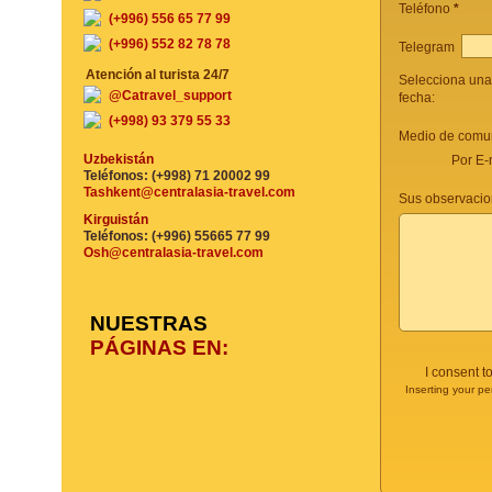
Teléfono
*
(+996) 556 65 77 99
(+996) 552 82 78 78
Telegram
Atención al turista 24/7
Selecciona una
@Catravel_support
fecha:
(+998) 93 379 55 33
Medio de comun
Uzbekistán
Por E-
Teléfonos: (+998) 71 20002 99
Tashkent@centralasia-travel.com
Sus observacio
Kirguistán
Teléfonos: (+996) 55665 77 99
Osh@centralasia-travel.com
NUESTRAS
PÁGINAS EN:
I consent t
Inserting your pe