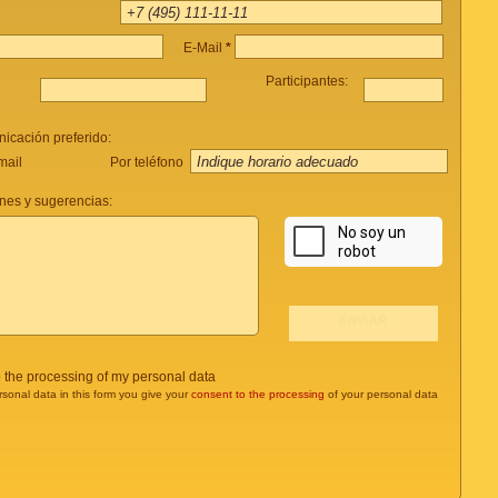
E-Mail
*
Participantes:
icación preferido:
Por teléfono
mail
nes y sugerencias:
o the processing of my personal data
rsonal data in this form you give your
consent to the processing
of your personal data