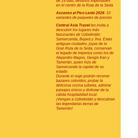
de 19 días, destinos imperdibles
en el centro de la Ruta de la Seda.
Ascenso al Pico Lenin 2026
: 10
variantes de paquetes de precios
Central Asia Travel
les invita a
descubrir los lugares más
fascinantes de Uzbekistán:
Samarcanda, Bujará y Jiva. Estas
antiguas ciudades, joyas de la
Gran Ruta de la Seda, conservan
el legado de imperios como los de
Alejandro Magno, Gengis Kan y
Tamerlán, quien hizo de
Samarcanda la capital de su
estado.
Durante el viaje podrán recorrer
bazares coloridos, probar la
deliciosa cocina uzbeka, admirar
paisajes únicos y disfrutar de la
cálida hospitalidad local.
¡Vengan a Uzbekistán y descubran
las legendarias tierras de
Tamerlán!
SUSCRIPCIÓN POR E-MAIL
ENVIAR
SOLICITUD