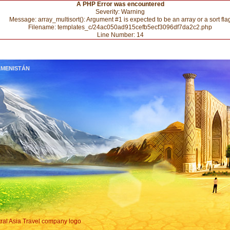
A PHP Error was encountered
Severity: Warning
Message: array_multisort(): Argument #1 is expected to be an array or a sort fla
Filename: templates_c/24ac050ad915cefb5ecf3096df7da2c2.php
Line Number: 14
MENISTÁN