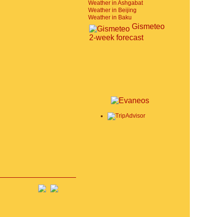
Weather in Ashgabat
Weather in Beijing
Weather in Baku
Gismeteo
2-week forecast