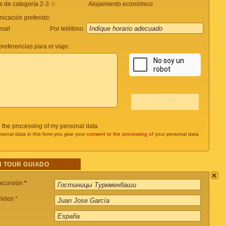
s de categoría 2-3 ☆
Alojamiento económico
icación preferido:
Por teléfono
mail
referencias para el viaje:
o the processing of my personal data
rsonal data in this form you give your
consent to the processing
of your personal data
 TOUR GUIADO
×
xcursión
*
lidos *