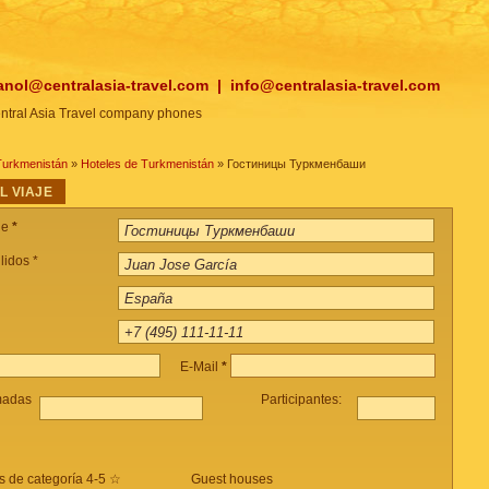
anol@centralasia-travel.com
|
info@centralasia-travel.com
Turkmenistán
»
Hoteles de Turkmenistán
» Гостиницы Туркменбаши
L VIAJE
je
*
lidos *
E-Mail
*
madas
Participantes:
s de categoría 4-5 ☆
Guest houses