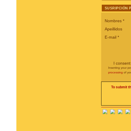
SUSRIPCIÓN 
Nombres
*
Apeillidos
E-mail
*
I consent
Inserting your pe
processing
of yo
To submit t