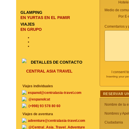
Hotele
Medio de comun
GLAMPING
Por E-
EN YURTAS EN EL PAMIR
VIAJES
Comentarios y p
EN GRUPO
DETALLES DE CONTACTO
CENTRAL ASIA TRAVEL
I consent t
Inserting your pe
Viajes individuales
espanol@centralasia-travel.com
RESERVAR UN
@espanolcat
Nombre de la e
(+998) 93 578 80 60
Nombres y Apel
Viajes de aventura
adventure@centralasia-travel.com
Ciudadania
@Central_Asia_Travel_Adventure