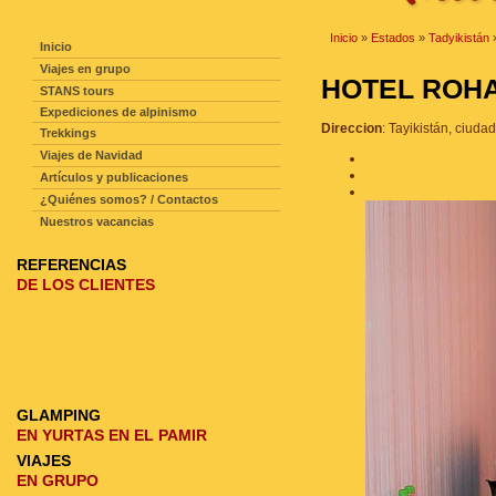
NAVEGACIÓN DE LA PAGINA
Inicio
»
Estados
»
Tadyikistán
Inicio
Viajes en grupo
HOTEL RO
STANS tours
Expediciones de alpinismo
Direccion
: Tayikistán, ciud
Trekkings
Viajes de Navidad
Artículos y publicaciones
¿Quiénes somos? / Contactos
Nuestros vacancias
REFERENCIAS
DE LOS CLIENTES
GLAMPING
EN YURTAS EN EL PAMIR
VIAJES
EN GRUPO