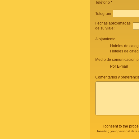
Teléfono
*
Telegram
Fechas aproximadas
de su viaje:
Alojamiento:
Hoteles de categ
Hoteles de categ
Medio de comunicación pr
Por E-mail
Comentarios y preferencia
I consent to the proc
Inserting your personal data 