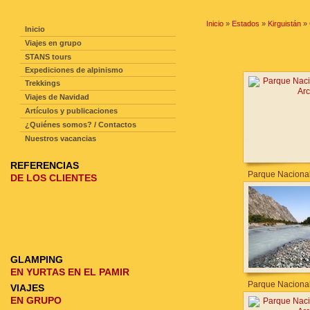
NAVEGACIÓN DE LA PAGINA
Inicio
»
Estados
»
Kirguistán
»
Inicio
Viajes en grupo
STANS tours
Expediciones de alpinismo
Trekkings
Viajes de Navidad
Artículos y publicaciones
¿Quiénes somos? / Contactos
Nuestros vacancias
REFERENCIAS
Parque Nacional
DE LOS CLIENTES
GLAMPING
EN YURTAS EN EL PAMIR
Parque Nacional
VIAJES
EN GRUPO