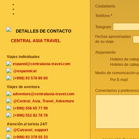
Ciudadania
Teléfono
*
Telegram
DETALLES DE CONTACTO
Fechas aproximadas
CENTRAL ASIA TRAVEL
de su viaje:
Alojamiento:
Viajes individuales
Hoteles de categ
espanol@centralasia-travel.com
Hoteles de categ
@espanolcat
Medio de comunicación pr
(+998) 93 578 80 60
Por E-mail
Viajes de aventura
Comentarios y preferencia
adventure@centralasia-travel.com
@Central_Asia_Travel_Adventure
(+996) 556 65 77 99
(+996) 552 82 78 78
Atención al turista 24/7
@Catravel_support
(+998) 93 379 55 33