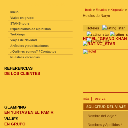
NAVEGACIÓN DE LA PAGINA
Inicio
»
Estados
»
Kirguistán
»
Inicio
Hoteles de Naryn
Viajes en grupo
STANS tours
hoteles
Expediciones de alpinismo
Trekkings
HOTEL "GRAND KHAN
Viajes de Navidad
Artículos y publicaciones
¿Quiénes somos? / Contactos
Nuestros vacancias
REFERENCIAS
DE LOS CLIENTES
más
|
reserva
GLAMPING
SOLICITUD DEL VIAJE
EN YURTAS EN EL PAMIR
Nombre del viaje
*
VIAJES
EN GRUPO
Nombres y Apellidos *