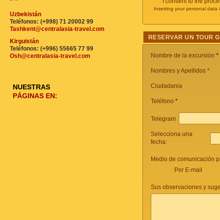
I consent to the proc
Inserting your personal data 
Uzbekistán
Teléfonos: (+998) 71 20002 99
Tashkent@centralasia-travel.com
RESERVAR UN TOUR 
Kirguistán
Teléfonos: (+996) 55665 77 99
Nombre de la excursión
*
Osh@centralasia-travel.com
Nombres y Apellidos *
Ciudadania
NUESTRAS
PÁGINAS EN:
Teléfono
*
Telegram
Selecciona una
fecha:
Medio de comunicación pr
Por E-mail
Sus observaciones y suge