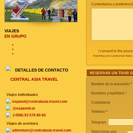
Comentarios y preferencia
VIAJES
EN GRUPO
I consent to the proc
Inserting your personal data 
DETALLES DE CONTACTO
RESERVAR UN TOUR 
CENTRAL ASIA TRAVEL
Nombre de la excursión
*
Nombres y Apellidos *
Viajes individuales
espanol@centralasia-travel.com
Ciudadania
@espanolcat
Teléfono
*
(+998) 93 578 80 60
Telegram
Viajes de aventura
adventure@centralasia-travel.com
Selecciona una