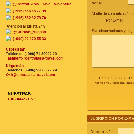
fecha:
@Central_Asia_Travel_Adventure
(+996) 556 65 77 99
Medio de comunicación pr
(+996) 552 82 78 78
Por E-mail
Atención al turista 24/7
Sus observaciones y suge
@Catravel_support
(+998) 93 379 55 33
Uzbekistán
Teléfonos: (+998) 71 20002 99
Tashkent@centralasia-travel.com
Kirguistán
Teléfonos: (+996) 55665 77 99
Osh@centralasia-travel.com
I consent to the proc
Inserting your personal data 
NUESTRAS
PÁGINAS EN:
SUSRIPCIÓN POR E-MA
Nombres
*