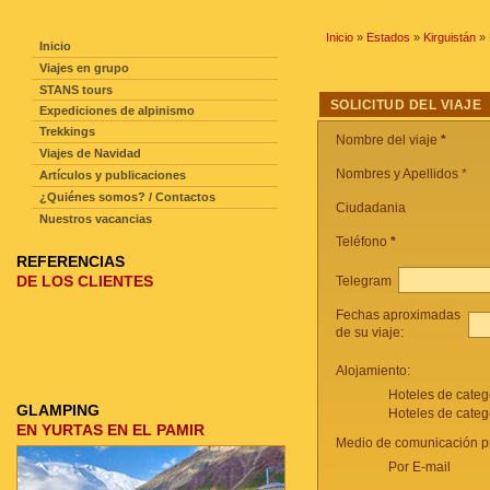
NAVEGACIÓN DE LA PAGINA
Inicio
»
Estados
»
Kirguistán
»
Inicio
Viajes en grupo
STANS tours
SOLICITUD DEL VIAJE
Expediciones de alpinismo
Trekkings
Nombre del viaje
*
Viajes de Navidad
Nombres y Apellidos *
Artículos y publicaciones
¿Quiénes somos? / Contactos
Ciudadania
Nuestros vacancias
Teléfono
*
REFERENCIAS
DE LOS CLIENTES
Telegram
Fechas aproximadas
de su viaje:
Alojamiento:
Hoteles de categ
GLAMPING
Hoteles de categ
EN YURTAS EN EL PAMIR
Medio de comunicación pr
Por E-mail